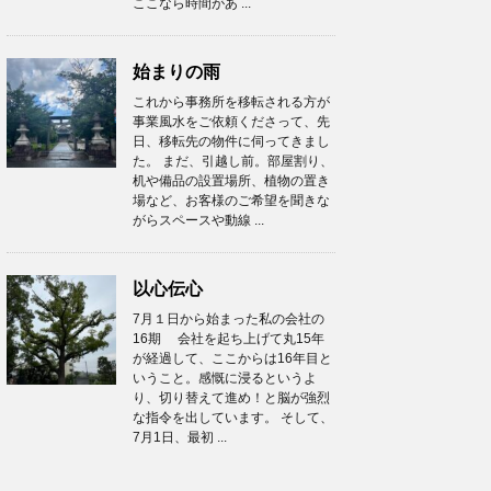
ここなら時間があ ...
始まりの雨
これから事務所を移転される方が
事業風水をご依頼くださって、先
日、移転先の物件に伺ってきまし
た。 まだ、引越し前。部屋割り、
机や備品の設置場所、植物の置き
場など、お客様のご希望を聞きな
がらスペースや動線 ...
以心伝心
7月１日から始まった私の会社の
16期 会社を起ち上げて丸15年
が経過して、ここからは16年目と
いうこと。感慨に浸るというよ
り、切り替えて進め！と脳が強烈
な指令を出しています。 そして、
7月1日、最初 ...