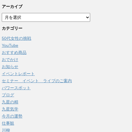
アーカイブ
ア
ー
カテゴリー
カ
イ
50代女性の挑戦
ブ
YouTube
おすすめ商品
おでかけ
お知らせ
イベントレポート
セミナー イベント ライブのご案内
パワースポット
ブログ
九星の精
九星気学
今月の運勢
仕事観
川柳