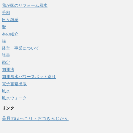
我が家のリフォーム風水
手相
日々雑感
暦
本の紹介
猫
経営 事業について
読書
鑑定
開運法
開運風水パワースポット巡り
電子書籍出版
風水
風水ウォーク
リンク
晶月のほっこり・おつきみじかん