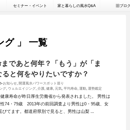
セミナー・イベント
家と暮らしの風水Q&A
旧ブロ
グ 」 一覧
命まであと何年？「もう」が「ま
なると何をやりたいですか？
-
お知らせ
,
開運風水パワースポット巡り
ング
,
ウェルエイジング
,
介護
,
健康
,
元気
,
平均寿命
,
運動
,
運勢鑑定
年の健康寿命が昨日厚生労働省から発表されました。 男性は
女性74・79歳 2013年の前回調査より男性は0・95歳、女
延びてます。都道府県別で見ると、男性は山梨 ...