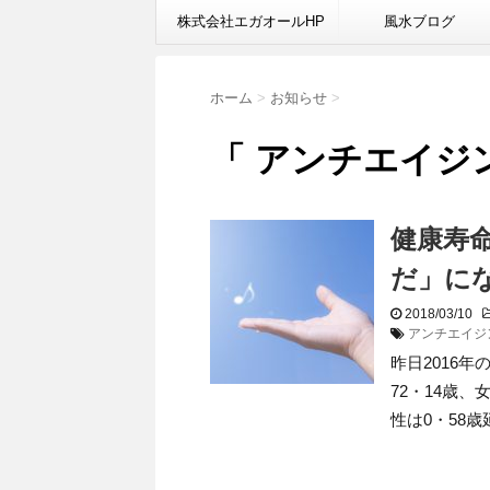
株式会社エガオールHP
風水ブログ
ホーム
>
お知らせ
>
「 アンチエイジン
健康寿
だ」に
2018/03/10
アンチエイジ
昨日2016
72・14歳、
性は0・58歳