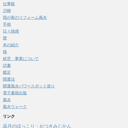
仕事観
川柳
我が家のリフォーム風水
手相
日々雑感
暦
本の紹介
猫
経営 事業について
読書
鑑定
開運法
開運風水パワースポット巡り
電子書籍出版
風水
風水ウォーク
リンク
晶月のほっこり・おつきみじかん