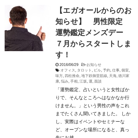
【エガオールからのお
知らせ】 男性限定
運勢鑑定メンズデー
７月からスタートしま
す！
2016/06/29
-
お知らせ
オフィス
,
タロット
,
ビル
,
予約
,
仕事
,
個室
,
味方
,
四柱推命
,
地下鉄御堂筋線
,
天海
,
徳川家
康
,
悩み
,
手相
,
江坂
,
運
,
面談
「運勢鑑定、占いというと女性ばか
りで、そんなところへはなかなか行
けません。」という男性の声をこれ
までたくさん聞いてきました。 しか
し、実際はイベントやセミナーな
ど、オープンな場所になると、真っ
先にお越 ...