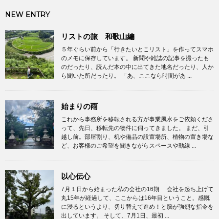
NEW ENTRY
リストの旅 和歌山編
５年ぐらい前から「行きたいとこリスト」を作ってスマホ
のメモに保存しています。 新聞や雑誌の記事を撮ったも
のだったり、読んだ本の中に出てきた地名だったり、人か
ら聞いた所だったり。 「あ、ここなら時間があ ...
始まりの雨
これから事務所を移転される方が事業風水をご依頼くださ
って、先日、移転先の物件に伺ってきました。 まだ、引
越し前。部屋割り、机や備品の設置場所、植物の置き場な
ど、お客様のご希望を聞きながらスペースや動線 ...
以心伝心
7月１日から始まった私の会社の16期 会社を起ち上げて
丸15年が経過して、ここからは16年目ということ。感慨
に浸るというより、切り替えて進め！と脳が強烈な指令を
出しています。 そして、7月1日、最初 ...