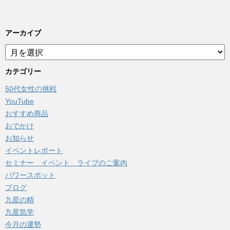
アーカイブ
ア
ー
カ
カテゴリー
イ
50代女性の挑戦
ブ
YouTube
おすすめ商品
おでかけ
お知らせ
イベントレポート
セミナー イベント ライブのご案内
パワースポット
ブログ
九星の精
九星気学
今月の運勢