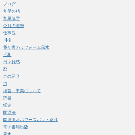
ブログ
九星の精
九星気学
今月の運勢
仕事観
川柳
我が家のリフォーム風水
手相
日々雑感
暦
本の紹介
猫
経営 事業について
読書
鑑定
開運法
開運風水パワースポット巡り
電子書籍出版
風水