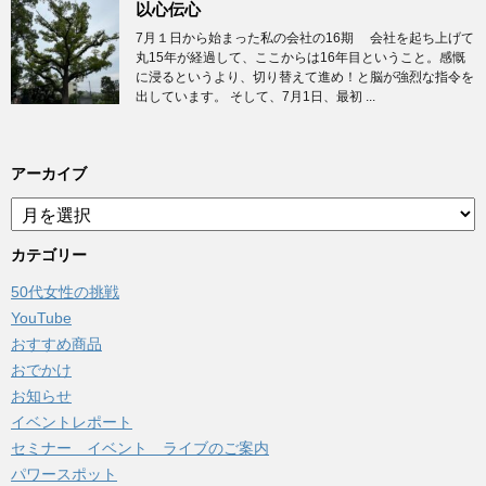
以心伝心
7月１日から始まった私の会社の16期 会社を起ち上げて
丸15年が経過して、ここからは16年目ということ。感慨
に浸るというより、切り替えて進め！と脳が強烈な指令を
出しています。 そして、7月1日、最初 ...
アーカイブ
ア
ー
カ
カテゴリー
イ
50代女性の挑戦
ブ
YouTube
おすすめ商品
おでかけ
お知らせ
イベントレポート
セミナー イベント ライブのご案内
パワースポット