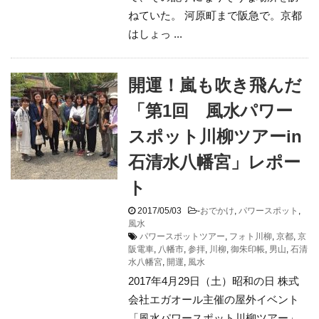
ねていた。 河原町まで阪急で。京都
はしょっ ...
開運！嵐も吹き飛んだ
「第1回 風水パワー
スポット川柳ツアーin
石清水八幡宮」レポー
ト
2017/05/03
-
おでかけ
,
パワースポット
,
風水
パワースポットツアー
,
フォト川柳
,
京都
,
京
阪電車
,
八幡市
,
参拝
,
川柳
,
御朱印帳
,
男山
,
石清
水八幡宮
,
開運
,
風水
2017年4月29日（土）昭和の日 株式
会社エガオール主催の屋外イベント
「風水パワースポット川柳ツアー」