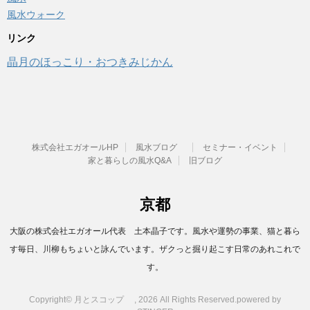
風水ウォーク
リンク
晶月のほっこり・おつきみじかん
株式会社エガオールHP
風水ブログ
セミナー・イベント
家と暮らしの風水Q&A
旧ブログ
京都
大阪の株式会社エガオール代表 土本晶子です。風水や運勢の事業、猫と暮ら
す毎日、川柳もちょいと詠んでいます。ザクっと掘り起こす日常のあれこれで
す。
Copyright© 月とスコップ , 2026 All Rights Reserved.
powered by