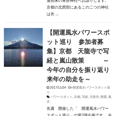
運招来の車折神社へお詣りします。
京都の北西部にあるこの二つの神社
は衣 ...
【開運風水パワースポ
ット巡り 参加者募
集】京都 天龍寺で写
経と嵐山散策 ～
今年の自分を振り返り
来年の助走を～
2017/11/24
-
開運風水パワースポット巡
り
パワースポット
,
京都
,
写経
,
天龍寺
,
開運
,
風
水
先週 開催した「 開運風水パワー
スポット巡り」の第2弾企画です。 今