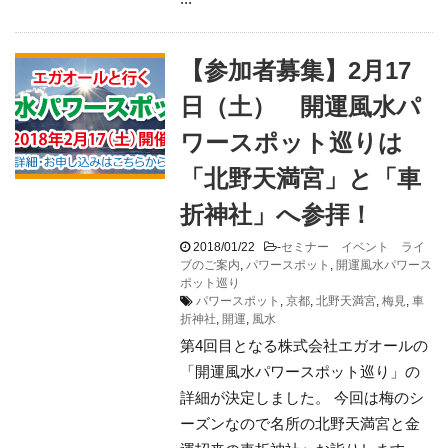
【参加者募集】2月17
日（土） 開運風水パ
ワースポット巡りは
「北野天満宮」と「車
折神社」へ参拝！
2018/01/22
-
セミナー イベント ライ
ブのご案内
,
パワースポット
,
開運風水パワース
ポット巡り
パワースポット
,
京都
,
北野天満宮
,
梅見
,
車
折神社
,
開運
,
風水
第4回目となる株式会社エガオールの
「開運風水パワースポット巡り」の
詳細が決定しました。 今回は梅のシ
ーズンなので名所の北野天満宮と金