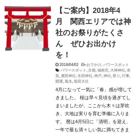
【ご案内】2018年4
月 関西エリアでは神
社のお祭りがたくさ
ん ぜひお出かけ
を！
2018/04/02
-
おでかけ
,
パワースポット
パワースポット
,
京都
,
城南宮
,
大神神社
,
奈
良
,
廣田神社
,
生田神社
,
神戸
,
神社
,
祭り
,
行事
,
開運
,
風水
,
龍田大社
4月になって一気に「春」感が増して
きました。 桜は早々見頃を過ぎてし
まいましたが、ここから木々は芽吹
き、大地は実りを育む準備に入りま
す。 暦は4月5日に「清明」を迎え、
一年で最も清々しい気に満ちてきま
...