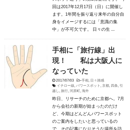
回は2017年12月17日（日）に開催し
ます。1年間を振り返り来年の自分自
身をイメージするには「意識の集
中」が不可欠です。 日々の生 ...
手相に「旅行線」出
現！ 私は大阪人に
なっていた
2017/07/03
-
手相
,
日々雑感
イチロー線
,
パワースポット
,
京都
,
四条
,
引
越し
,
旅行
,
河原町
,
海外
昨日、リサーチのために京都へ。7月
から会社の新期が始まったのだけ
ど、今期はどんどんパワースポット
のご案内をしたいと思っているの
で、その記事になりそうな場所を訪