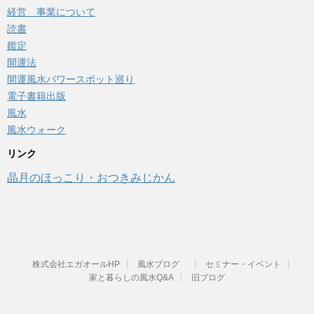
経営 事業について
読書
鑑定
開運法
開運風水パワースポット巡り
電子書籍出版
風水
風水ウォーク
リンク
晶月のほっこり・おつきみじかん
株式会社エガオールHP
風水ブログ
セミナー・イベント
家と暮らしの風水Q&A
旧ブログ