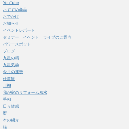
YouTube
おすすめ商品
おでかけ
お知らせ
イベントレポート
セミナー イベント ライブのご案内
パワースポット
ブログ
九星の精
九星気学
今月の運勢
仕事観
川柳
我が家のリフォーム風水
手相
日々雑感
暦
本の紹介
猫