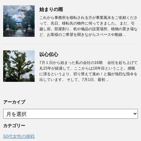
始まりの雨
これから事務所を移転される方が事業風水をご依頼くださ
って、先日、移転先の物件に伺ってきました。 まだ、引
越し前。部屋割り、机や備品の設置場所、植物の置き場な
ど、お客様のご希望を聞きながらスペースや動線 ...
以心伝心
7月１日から始まった私の会社の16期 会社を起ち上げて
丸15年が経過して、ここからは16年目ということ。感慨
に浸るというより、切り替えて進め！と脳が強烈な指令を
出しています。 そして、7月1日、最初 ...
アーカイブ
ア
ー
カ
カテゴリー
イ
50代女性の挑戦
ブ