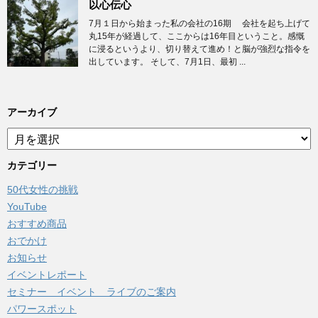
以心伝心
7月１日から始まった私の会社の16期 会社を起ち上げて
丸15年が経過して、ここからは16年目ということ。感慨
に浸るというより、切り替えて進め！と脳が強烈な指令を
出しています。 そして、7月1日、最初 ...
アーカイブ
ア
ー
カ
カテゴリー
イ
50代女性の挑戦
ブ
YouTube
おすすめ商品
おでかけ
お知らせ
イベントレポート
セミナー イベント ライブのご案内
パワースポット