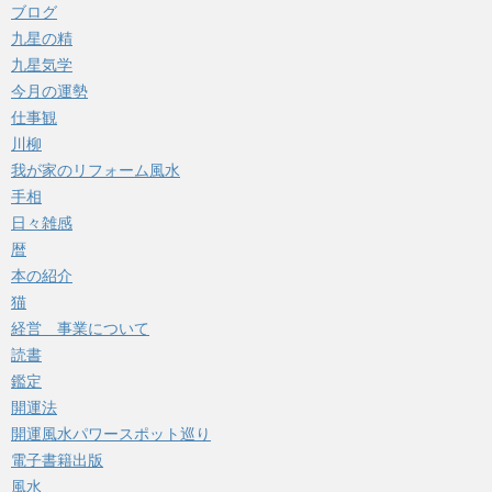
ブログ
九星の精
九星気学
今月の運勢
仕事観
川柳
我が家のリフォーム風水
手相
日々雑感
暦
本の紹介
猫
経営 事業について
読書
鑑定
開運法
開運風水パワースポット巡り
電子書籍出版
風水