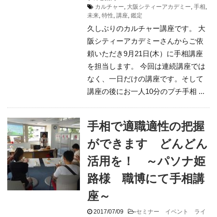
カルチャー
,
大阪シティーアカデミー
,
手相
,
未来
,
特性
,
講座
,
鑑定
久しぶりのカルチャー講座です。 大
阪シティーアカデミーさんからご依
頼いただき9月21日(木）に手相講座
を担当します。 今回は連続講座では
なく、一日だけの講座です。そして
講座の後にお一人10分のプチ手相 ...
手相で適職適性の把握
ができます どんどん
活用を！ ～パソナ姫
路様 職博にて手相講
座～
2017/07/09
-
セミナー イベント ライ