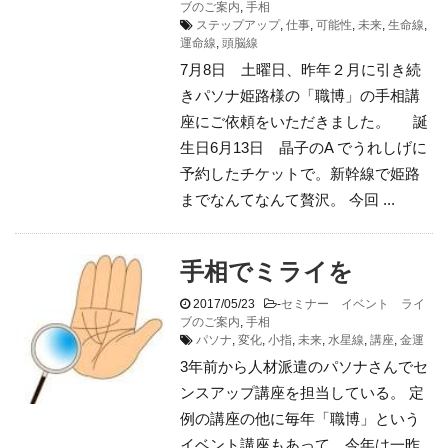
ブのご案内
,
手相
ステップアップ
,
仕事
,
可能性
,
未来
,
生命線
,
運命線
,
頭脳線
7月8日 土曜日、昨年２月に引き続
きパソナ姫路様の「職博」の手相講
座にご依頼をいただきました。 誕
生日6月13日 晶子のA でうれしげに
予約したチケットで。新幹線で姫路
までなんてなんて贅沢。 今回 ...
手相でミライを
2017/05/23
-
セミナー イベント ライ
ブのご案内
,
手相
パソナ
,
変化
,
小指
,
未来
,
水星線
,
講座
,
金運
3年前から人材派遣のパソナさんでセ
ンスアップ講座を担当している。 定
例の講座の他に毎年「職博」という
イベント講座もあって、今年は一昨