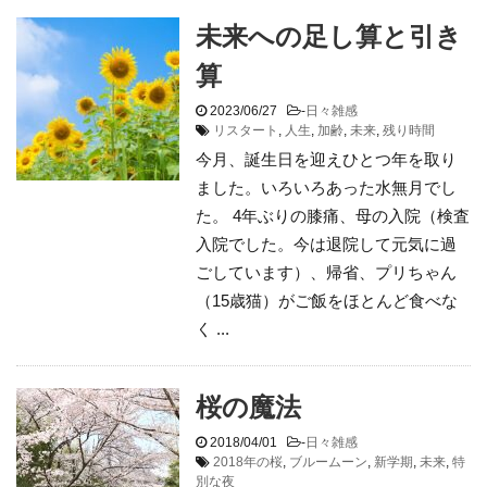
未来への足し算と引き
算
2023/06/27
-
日々雑感
リスタート
,
人生
,
加齢
,
未来
,
残り時間
今月、誕生日を迎えひとつ年を取り
ました。いろいろあった水無月でし
た。 4年ぶりの膝痛、母の入院（検査
入院でした。今は退院して元気に過
ごしています）、帰省、プリちゃん
（15歳猫）がご飯をほとんど食べな
く ...
桜の魔法
2018/04/01
-
日々雑感
2018年の桜
,
ブルームーン
,
新学期
,
未来
,
特
別な夜