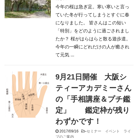
今年の桜は急ぎ足。寒い寒いと言っ
ていた冬が行ってしまうとすぐに春
になりました。 皆さんはこの短い
「特別」をどのように過ごされまし
たか？ 桜がはらはらと散る遊歩道。
今年の一瞬にどれだけの人が癒され
て元気 ...
9月21日開催 大阪シ
ティーアカデミーさん
の「手相講座＆プチ鑑
定」 鑑定枠が残り
わずかです！
2017/09/16
-
セミナー イベント ライ
ブのご案内