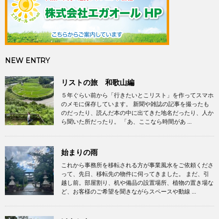
NEW ENTRY
リストの旅 和歌山編
５年ぐらい前から「行きたいとこリスト」を作ってスマホ
のメモに保存しています。 新聞や雑誌の記事を撮ったも
のだったり、読んだ本の中に出てきた地名だったり、人か
ら聞いた所だったり。 「あ、ここなら時間があ ...
始まりの雨
これから事務所を移転される方が事業風水をご依頼くださ
って、先日、移転先の物件に伺ってきました。 まだ、引
越し前。部屋割り、机や備品の設置場所、植物の置き場な
ど、お客様のご希望を聞きながらスペースや動線 ...