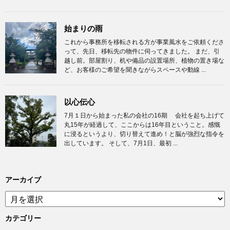
始まりの雨
これから事務所を移転される方が事業風水をご依頼くださ
って、先日、移転先の物件に伺ってきました。 まだ、引
越し前。部屋割り、机や備品の設置場所、植物の置き場な
ど、お客様のご希望を聞きながらスペースや動線 ...
以心伝心
7月１日から始まった私の会社の16期 会社を起ち上げて
丸15年が経過して、ここからは16年目ということ。感慨
に浸るというより、切り替えて進め！と脳が強烈な指令を
出しています。 そして、7月1日、最初 ...
アーカイブ
ア
ー
カ
カテゴリー
イ