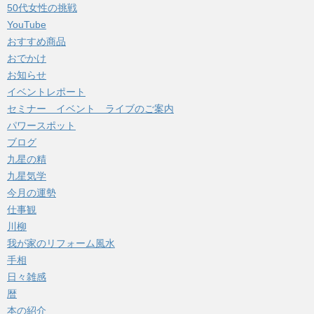
50代女性の挑戦
ブ
YouTube
おすすめ商品
おでかけ
お知らせ
イベントレポート
セミナー イベント ライブのご案内
パワースポット
ブログ
九星の精
九星気学
今月の運勢
仕事観
川柳
我が家のリフォーム風水
手相
日々雑感
暦
本の紹介