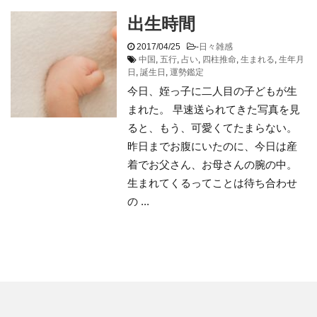
出生時間
2017/04/25
-
日々雑感
中国
,
五行
,
占い
,
四柱推命
,
生まれる
,
生年月
日
,
誕生日
,
運勢鑑定
今日、姪っ子に二人目の子どもが生
まれた。 早速送られてきた写真を見
ると、もう、可愛くてたまらない。
昨日までお腹にいたのに、今日は産
着でお父さん、お母さんの腕の中。
生まれてくるってことは待ち合わせ
の ...