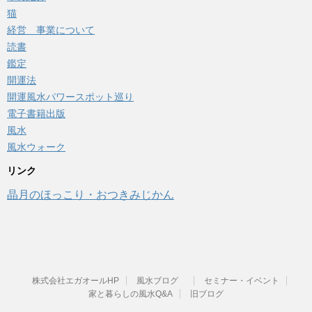
猫
経営 事業について
読書
鑑定
開運法
開運風水パワースポット巡り
電子書籍出版
風水
風水ウォーク
リンク
晶月のほっこり・おつきみじかん
株式会社エガオールHP
風水ブログ
セミナー・イベント
家と暮らしの風水Q&A
旧ブログ