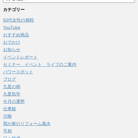
ー
カ
カテゴリー
イ
50代女性の挑戦
ブ
YouTube
おすすめ商品
おでかけ
お知らせ
イベントレポート
セミナー イベント ライブのご案内
パワースポット
ブログ
九星の精
九星気学
今月の運勢
仕事観
川柳
我が家のリフォーム風水
手相