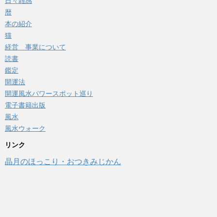
日々雑感
暦
本の紹介
猫
経営 事業について
読書
鑑定
開運法
開運風水パワースポット巡り
電子書籍出版
風水
風水ウォーク
リンク
晶月のほっこり・おつきみじかん