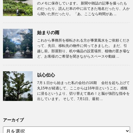
のメモに保存しています。 新聞や雑誌の記事を撮ったも
のだったり、読んだ本の中に出てきた地名だったり、人か
ら聞いた所だったり。 「あ、ここなら時間があ ...
始まりの雨
これから事務所を移転される方が事業風水をご依頼くださ
って、先日、移転先の物件に伺ってきました。 まだ、引
越し前。部屋割り、机や備品の設置場所、植物の置き場な
ど、お客様のご希望を聞きながらスペースや動線 ...
以心伝心
7月１日から始まった私の会社の16期 会社を起ち上げて
丸15年が経過して、ここからは16年目ということ。感慨
に浸るというより、切り替えて進め！と脳が強烈な指令を
出しています。 そして、7月1日、最初 ...
アーカイブ
ア