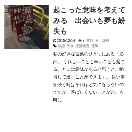
起こった意味を考えて
みる 出会いも夢も紛
失も
2015/12/14
-
仕事観
,
日々雑感
確認
,
辞令
,
運勢鑑定
,
運気
私の好きな言葉のひとつにある「必
然」 うれしいことも辛いことも起こ
ることには意味があると思うと、納
得して進むことができます。 良い事
が続く時はそれほど気にならないの
ですが、喜ばしくないことが起こる
時に ...