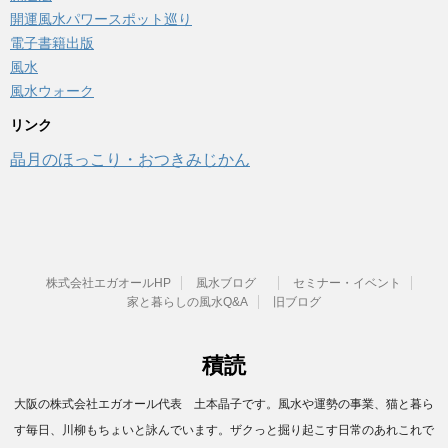
開運風水パワースポット巡り
電子書籍出版
風水
風水ウォーク
リンク
晶月のほっこり・おつきみじかん
株式会社エガオールHP
風水ブログ
セミナー・イベント
家と暮らしの風水Q&A
旧ブログ
積読
大阪の株式会社エガオール代表 土本晶子です。風水や運勢の事業、猫と暮ら
す毎日、川柳もちょいと詠んでいます。ザクっと掘り起こす日常のあれこれで