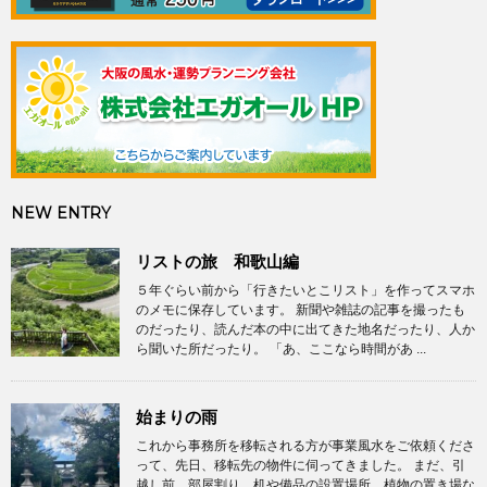
NEW ENTRY
リストの旅 和歌山編
５年ぐらい前から「行きたいとこリスト」を作ってスマホ
のメモに保存しています。 新聞や雑誌の記事を撮ったも
のだったり、読んだ本の中に出てきた地名だったり、人か
ら聞いた所だったり。 「あ、ここなら時間があ ...
始まりの雨
これから事務所を移転される方が事業風水をご依頼くださ
って、先日、移転先の物件に伺ってきました。 まだ、引
越し前。部屋割り、机や備品の設置場所、植物の置き場な