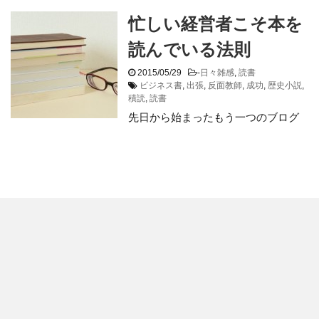
忙しい経営者こそ本を
読んでいる法則
2015/05/29
-
日々雑感
,
読書
ビジネス書
,
出張
,
反面教師
,
成功
,
歴史小説
,
積読
,
読書
先日から始まったもう一つのブログ