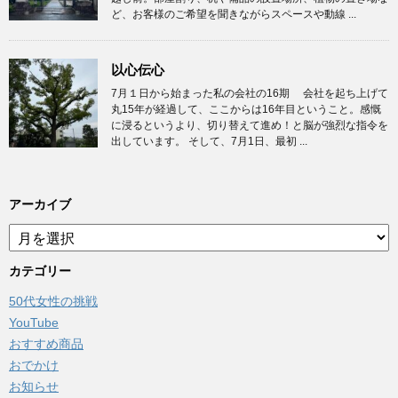
ど、お客様のご希望を聞きながらスペースや動線 ...
以心伝心
7月１日から始まった私の会社の16期 会社を起ち上げて
丸15年が経過して、ここからは16年目ということ。感慨
に浸るというより、切り替えて進め！と脳が強烈な指令を
出しています。 そして、7月1日、最初 ...
アーカイブ
ア
ー
カ
カテゴリー
イ
50代女性の挑戦
ブ
YouTube
おすすめ商品
おでかけ
お知らせ