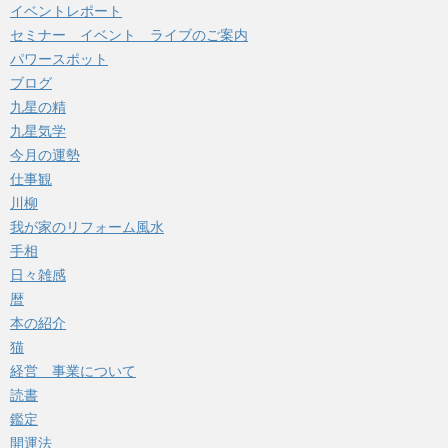
イベントレポート
セミナー イベント ライブのご案内
パワースポット
ブログ
九星の精
九星気学
今月の運勢
仕事観
川柳
我が家のリフォーム風水
手相
日々雑感
暦
本の紹介
猫
経営 事業について
読書
鑑定
開運法