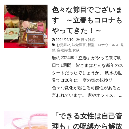
色々な節目でございま
す ～立春もコロナも
やってきた！～
2024/02/10
-
日々雑感
お見舞い
,
味覚障害
,
新型コロナウイルス
,
発
熱
,
自宅待機
,
食欲
暦の2024年「立春」がやって来て明
日で1週間 皆さまはどんな新年のス
タートだったでしょうか。 風水の世
界では20年に一度の気の転換期
色々な変化が起こる可能性があると
言われています。 家やオフィス、 ...
「できる女性は自己管
理も」の呪縛から解放