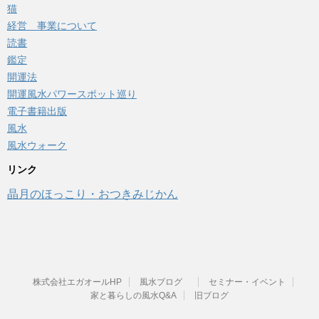
猫
経営 事業について
読書
鑑定
開運法
開運風水パワースポット巡り
電子書籍出版
風水
風水ウォーク
リンク
晶月のほっこり・おつきみじかん
株式会社エガオールHP
風水ブログ
セミナー・イベント
家と暮らしの風水Q&A
旧ブログ