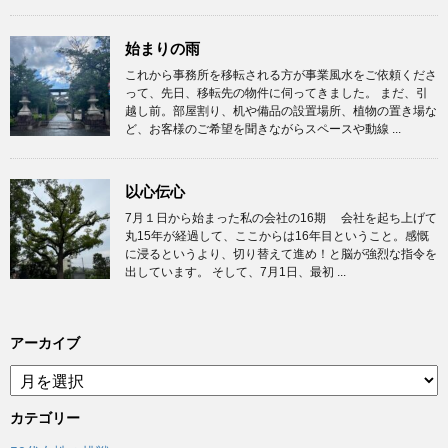
始まりの雨
これから事務所を移転される方が事業風水をご依頼くださ
って、先日、移転先の物件に伺ってきました。 まだ、引
越し前。部屋割り、机や備品の設置場所、植物の置き場な
ど、お客様のご希望を聞きながらスペースや動線 ...
以心伝心
7月１日から始まった私の会社の16期 会社を起ち上げて
丸15年が経過して、ここからは16年目ということ。感慨
に浸るというより、切り替えて進め！と脳が強烈な指令を
出しています。 そして、7月1日、最初 ...
アーカイブ
ア
ー
カ
カテゴリー
イ