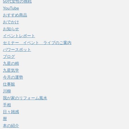
50代女性の挑戦
ブ
YouTube
おすすめ商品
おでかけ
お知らせ
イベントレポート
セミナー イベント ライブのご案内
パワースポット
ブログ
九星の精
九星気学
今月の運勢
仕事観
川柳
我が家のリフォーム風水
手相
日々雑感
暦
本の紹介