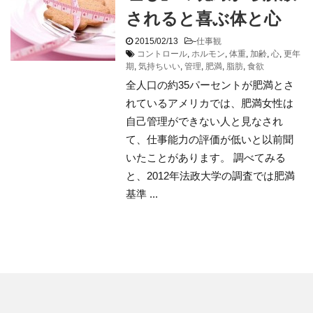
されると喜ぶ体と心
2015/02/13
-
仕事観
コントロール
,
ホルモン
,
体重
,
加齢
,
心
,
更年
期
,
気持ちいい
,
管理
,
肥満
,
脂肪
,
食欲
全人口の約35パーセントが肥満とさ
れているアメリカでは、肥満女性は
自己管理ができない人と見なされ
て、仕事能力の評価が低いと以前聞
いたことがあります。 調べてみる
と、2012年法政大学の調査では肥満
基準 ...