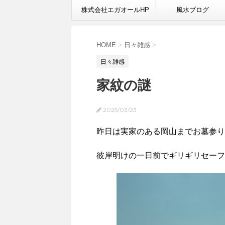
株式会社エガオールHP
風水ブログ
HOME
>
日々雑感
>
日々雑感
家紋の謎
2025/03/23
昨日は実家のある岡山までお墓参り
彼岸明けの一日前でギリギリセーフ