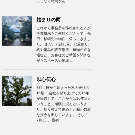
ここなら時間があ ...
始まりの雨
これから事務所を移転される方が
事業風水をご依頼くださって、先
日、移転先の物件に伺ってきまし
た。 まだ、引越し前。部屋割り、
机や備品の設置場所、植物の置き
場など、お客様のご希望を聞きな
がらスペースや動線 ...
以心伝心
7月１日から始まった私の会社の
16期 会社を起ち上げて丸15年
が経過して、ここからは16年目と
いうこと。感慨に浸るというよ
り、切り替えて進め！と脳が強烈
な指令を出しています。 そして、
7月1日、最初 ...