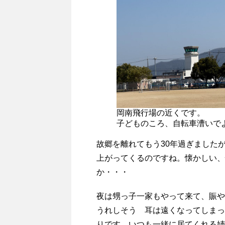
岡南飛行場の近くです。
子どものころ、自転車漕いで
故郷を離れてもう30年過ぎました
上がってくるのですね。懐かしい、
か・・・
夜は甥っ子一家もやって来て、賑や
うれしそう 耳は遠くなってしまっ
りです。いつも一緒に居てくれる姉