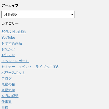
アーカイブ
ア
ー
カテゴリー
カ
イ
50代女性の挑戦
ブ
YouTube
おすすめ商品
おでかけ
お知らせ
イベントレポート
セミナー イベント ライブのご案内
パワースポット
ブログ
九星の精
九星気学
今月の運勢
仕事観
川柳