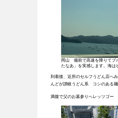
岡山 備前で高速を降りてブ
たなあ」を実感します。海は
到着後、近所のセルフうどん店へみ
んどが讃岐うどん系 コシのある麺
満腹で父のお墓参りへレッツゴー