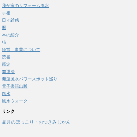
我が家のリフォーム風水
手相
日々雑感
暦
本の紹介
猫
経営 事業について
読書
鑑定
開運法
開運風水パワースポット巡り
電子書籍出版
風水
風水ウォーク
リンク
晶月のほっこり・おつきみじかん