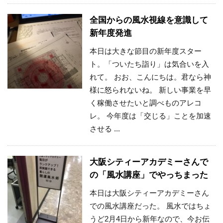
全国からの風水視線を意識して
新年度発進
本日は大きな節目の新年度スター
ト。「ついたち詣り」は気合いを入
れて。 おお、こんにちは。君なら神
様に怒られないね。 新しい事業を早
く稼働させたいと調べものアレコ
レ。 今年度は「交じる」ことを加速
させる ...
大阪シティーアカデミーさんで
の「風水講座」でやっちまった
本日は大阪シティーアカデミーさん
での風水講座だった。 風水ではちょ
うど2月4日から新年なので、今お伝