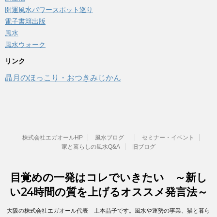
開運風水パワースポット巡り
電子書籍出版
風水
風水ウォーク
リンク
晶月のほっこり・おつきみじかん
株式会社エガオールHP
風水ブログ
セミナー・イベント
家と暮らしの風水Q&A
旧ブログ
目覚めの一発はコレでいきたい ～新し
い24時間の質を上げるオススメ発言法～
大阪の株式会社エガオール代表 土本晶子です。風水や運勢の事業、猫と暮ら