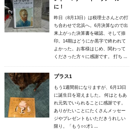
に！
昨日（8月13日）は税理士さんとの打
ち合わせで北浜へ。6月決算なので出
来上がった決算書を確認、そして捺
印。14期はどうにか黒字で終われて
よかった。お客様はじめ、関わって
くださった方々に感謝です。 打ち ...
プラス1
もう1週間前になりますが、6月13日
に誕生日を迎えました。 何はともあ
れ元気でいられることに感謝です。
ありがたいことにたくさんメッセー
ジやプレゼントもいただきうれしい
限り。「もう○○才⤵ ...