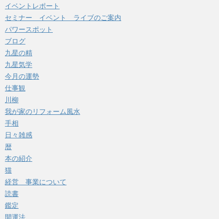
イベントレポート
セミナー イベント ライブのご案内
パワースポット
ブログ
九星の精
九星気学
今月の運勢
仕事観
川柳
我が家のリフォーム風水
手相
日々雑感
暦
本の紹介
猫
経営 事業について
読書
鑑定
開運法