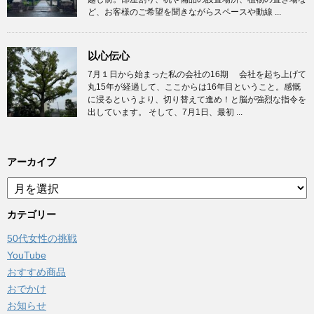
ど、お客様のご希望を聞きながらスペースや動線 ...
以心伝心
7月１日から始まった私の会社の16期 会社を起ち上げて
丸15年が経過して、ここからは16年目ということ。感慨
に浸るというより、切り替えて進め！と脳が強烈な指令を
出しています。 そして、7月1日、最初 ...
アーカイブ
ア
ー
カ
カテゴリー
イ
50代女性の挑戦
ブ
YouTube
おすすめ商品
おでかけ
お知らせ