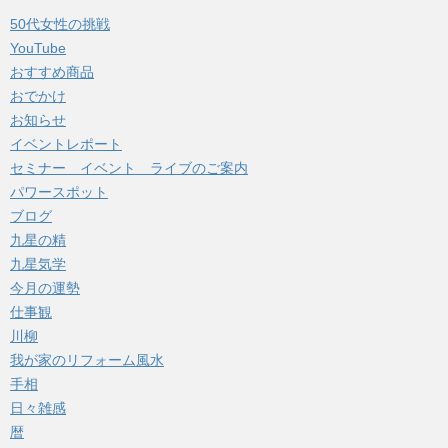
イ
50代女性の挑戦
ブ
YouTube
おすすめ商品
おでかけ
お知らせ
イベントレポート
セミナー イベント ライブのご案内
パワースポット
ブログ
九星の精
九星気学
今月の運勢
仕事観
川柳
我が家のリフォーム風水
手相
日々雑感
暦