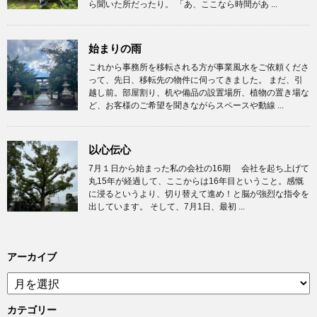
ら聞いた所だったり。 「あ、ここなら時間があ ...
始まりの雨
これから事務所を移転される方が事業風水をご依頼くださ
って、先日、移転先の物件に伺ってきました。 まだ、引
越し前。部屋割り、机や備品の設置場所、植物の置き場な
ど、お客様のご希望を聞きながらスペースや動線 ...
以心伝心
7月１日から始まった私の会社の16期 会社を起ち上げて
丸15年が経過して、ここからは16年目ということ。感慨
に浸るというより、切り替えて進め！と脳が強烈な指令を
出しています。 そして、7月1日、最初 ...
アーカイブ
ア
ー
カ
カテゴリー