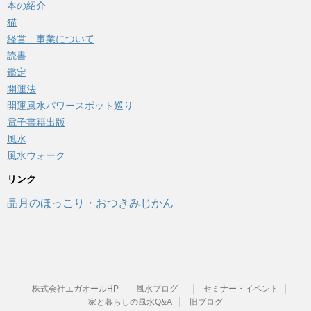
本の紹介
猫
経営 事業について
読書
鑑定
開運法
開運風水パワースポット巡り
電子書籍出版
風水
風水ウォーク
リンク
晶月のほっこり・おつきみじかん
株式会社エガオールHP
風水ブログ
セミナー・イベント
家と暮らしの風水Q&A
旧ブログ