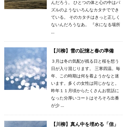
んだろう。 ひとつの体と心の中はパ
ズルのようないろんなカタチででき
ている。 そのカタチはきっと正しく
ないんだろうなあ。 『水になる場所
...
【川柳】雪の記憶と春の準備
３月は冬の気配が残る日と桜を想う
日が入り混じります。 三寒四温。毎
年、この時期は何を着ようかなと迷
います。多くの女性は同じかなと。
昨年１１月頃からたくさんお世話に
なった分厚いコートはそろそろ出番
が少 ...
【川柳】真ん中を埋める「信」