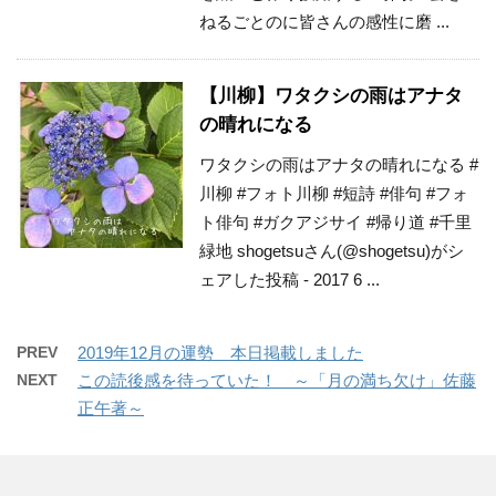
ねるごとのに皆さんの感性に磨 ...
【川柳】ワタクシの雨はアナタ
の晴れになる
ワタクシの雨はアナタの晴れになる #
川柳 #フォト川柳 #短詩 #俳句 #フォ
ト俳句 #ガクアジサイ #帰り道 #千里
緑地 shogetsuさん(@shogetsu)がシ
ェアした投稿 - 2017 6 ...
PREV
2019年12月の運勢 本日掲載しました
NEXT
この読後感を待っていた！ ～「月の満ち欠け」佐藤
正午著～