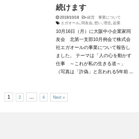
続けます
2018/10/18
-
経営 事業について
エガオール
,
同友会
,
想い
,
理念
,
起業
10月16日（月）に大阪中小企業家同
友会 北第一支部10月例会で株式会
社エガオールの事業について報告し
ました。 テーマは「人の心を動かす
仕事 ～これが私の生きる道～」
（写真は「詐偽」と言われる5年前 ...
1
…
2
4
Next »