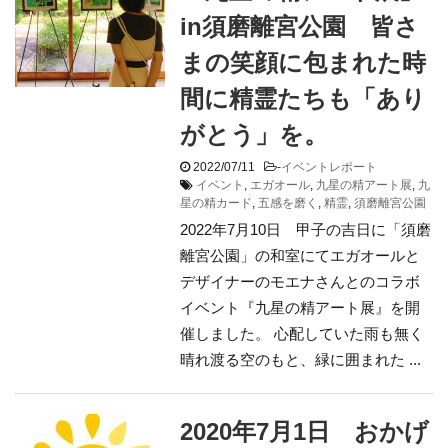
in須磨離宮公園 皆さ
まの笑顔に包まれた時
間に精霊たちも「あり
がとう」を。
2022/07/11
-
イベントレポート
イベント
,
エガオール
,
九星の精アート展
,
九
星の精カード
,
五感を磨く
,
精霊
,
須磨離宮公園
2022年7月10日 甲子の吉日に「須磨
離宮公園」の和室にてエガオールと
デザイナーのモエナさんとのコラボ
イベント『九星の精アート展』を開
催しました。 心配していた雨も無く
晴れ渡る空のもと、緑に囲まれた ...
2020年7月1日 おかげ