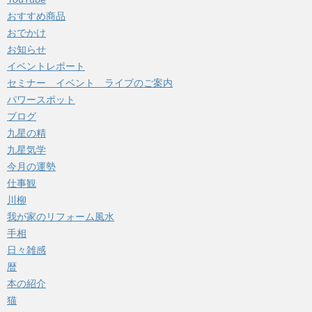
おすすめ商品
おでかけ
お知らせ
イベントレポート
セミナー イベント ライブのご案内
パワースポット
ブログ
九星の精
九星気学
今月の運勢
仕事観
川柳
我が家のリフォーム風水
手相
日々雑感
暦
本の紹介
猫