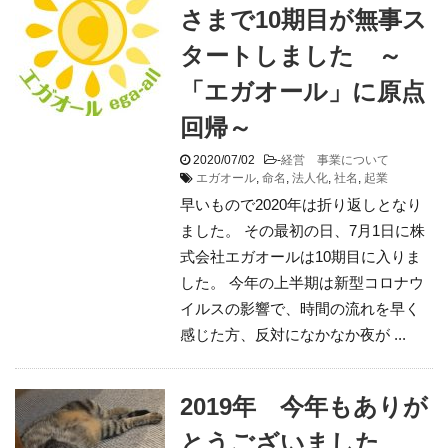
さまで10期目が無事ス
タートしました ～
「エガオール」に原点
回帰～
2020/07/02
-
経営 事業について
エガオール
,
命名
,
法人化
,
社名
,
起業
早いもので2020年は折り返しとなり
ました。 その最初の日、7月1日に株
式会社エガオールは10期目に入りま
した。 今年の上半期は新型コロナウ
イルスの影響で、時間の流れを早く
感じた方、反対になかなか夜が ...
2019年 今年もありが
とうございました