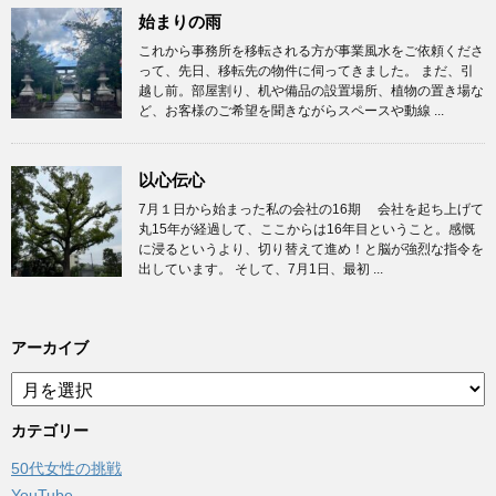
始まりの雨
これから事務所を移転される方が事業風水をご依頼くださ
って、先日、移転先の物件に伺ってきました。 まだ、引
越し前。部屋割り、机や備品の設置場所、植物の置き場な
ど、お客様のご希望を聞きながらスペースや動線 ...
以心伝心
7月１日から始まった私の会社の16期 会社を起ち上げて
丸15年が経過して、ここからは16年目ということ。感慨
に浸るというより、切り替えて進め！と脳が強烈な指令を
出しています。 そして、7月1日、最初 ...
アーカイブ
ア
ー
カ
カテゴリー
イ
50代女性の挑戦
ブ
YouTube