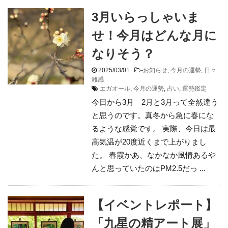
3月いらっしゃいま
せ！今月はどんな月に
なりそう？
2025/03/01
-
お知らせ
,
今月の運勢
,
日々
雑感
エガオール
,
今月の運勢
,
占い
,
運勢鑑定
今日から3月 2月と3月って全然違う
と思うのです。真冬から急に春にな
るような感覚です。 実際、今日は最
高気温が20度近くまで上がりまし
た。 春霞かあ、なかなか風情あるや
んと思っていたのはPM2.5だっ ...
【イベントレポート】
「九星の精アート展」