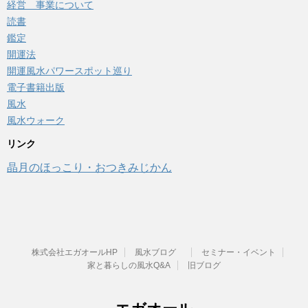
経営 事業について
読書
鑑定
開運法
開運風水パワースポット巡り
電子書籍出版
風水
風水ウォーク
リンク
晶月のほっこり・おつきみじかん
株式会社エガオールHP
風水ブログ
セミナー・イベント
家と暮らしの風水Q&A
旧ブログ