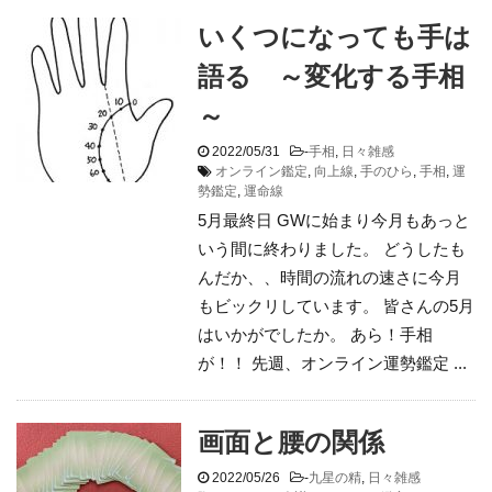
いくつになっても手は
語る ～変化する手相
～
2022/05/31
-
手相
,
日々雑感
オンライン鑑定
,
向上線
,
手のひら
,
手相
,
運
勢鑑定
,
運命線
5月最終日 GWに始まり今月もあっと
いう間に終わりました。 どうしたも
んだか、、時間の流れの速さに今月
もビックリしています。 皆さんの5月
はいかがでしたか。 あら！手相
が！！ 先週、オンライン運勢鑑定 ...
画面と腰の関係
2022/05/26
-
九星の精
,
日々雑感