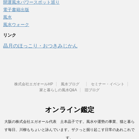
開運風水パワースポット巡り
電子書籍出版
風水
風水ウォーク
リンク
晶月のほっこり・おつきみじかん
株式会社エガオールHP
風水ブログ
セミナー・イベント
家と暮らしの風水Q&A
旧ブログ
オンライン鑑定
大阪の株式会社エガオール代表 土本晶子です。風水や運勢の事業、猫と暮ら
す毎日、川柳もちょいと詠んでいます。ザクっと掘り起こす日常のあれこれで
す。