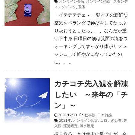
オンライン会議
,
オンライン鑑定
,
スタンデ
ィングデスク
,
腰痛
「イテテテテェ～」 朝イチの新鮮な
空気をベランダで伸びをしてたっぷ
り吸おうとしたら、、、なんだか重
い下半身 日曜日の朝は箕面の滝をウ
ォーキングしてすっかり体がリフレ
ッシュして軽やかになっていたの
に、、 ...
カチコチ先入観を解凍
したい ～来年の「チ
ン」～
2020/12/30
-
仕事観
,
日々雑感
2021年
,
オンライン鑑定
,
コロナの影響
,
先
入観
,
運勢鑑定
,
風水鑑定
振り返ることは年末の常ですが、今