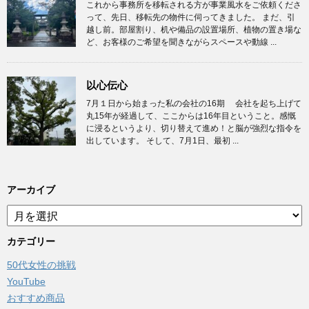
これから事務所を移転される方が事業風水をご依頼くださ
って、先日、移転先の物件に伺ってきました。 まだ、引
越し前。部屋割り、机や備品の設置場所、植物の置き場な
ど、お客様のご希望を聞きながらスペースや動線 ...
以心伝心
7月１日から始まった私の会社の16期 会社を起ち上げて
丸15年が経過して、ここからは16年目ということ。感慨
に浸るというより、切り替えて進め！と脳が強烈な指令を
出しています。 そして、7月1日、最初 ...
アーカイブ
ア
ー
カ
カテゴリー
イ
50代女性の挑戦
ブ
YouTube
おすすめ商品