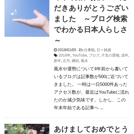
だきありがとうござい
ました ～ブログ検索
でわかる日本人らしさ
～
2018/01/05
-
仕事観
,
日々雑感
2018年
,
YouTube
,
ブログ
,
干支の置物
,
戌年
,
新年
,
正月
,
継続
,
風水
風水や運勢について4年前から書いて
いるブログは記事数が500に近づいて
きました。 一時は一日5000件あった
アクセス数が、最近はYouTubeに流れ
たのか減少気味です。しかし、この
年末年始である記事へ ...
あけましておめでとう