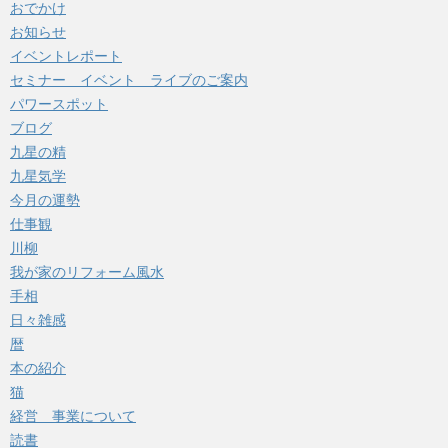
おでかけ
お知らせ
イベントレポート
セミナー イベント ライブのご案内
パワースポット
ブログ
九星の精
九星気学
今月の運勢
仕事観
川柳
我が家のリフォーム風水
手相
日々雑感
暦
本の紹介
猫
経営 事業について
読書