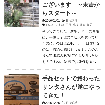
ございます ～末吉か
らスタート～
2016/01/01
-
日々雑感
おみくじ
,
初詣
,
正月
,
神様
,
雑煮
,
鳥居
やってきました 新年。 昨日の今頃
は、年越しそばのエビ天を買ってい
たのに、今日は2016年。 一日違いな
のに不思議な感じもします。このよ
うな緊張感のある時間は大切したい
ものですね。 家族でお雑煮を食べ ...
手品セットで終わった
サンタさんが遂にやっ
てきた！
2015/12/25
-
日々雑感