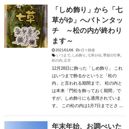
「しめ飾り」から「七
草がゆ」へバトンタッ
チ ～松の内が終わり
ます～
2021/01/06
-
日々雑感
いつまで
,
しめ飾り
,
七草がゆ
,
季節の行事
,
松の内
,
正月
12月28日に飾った「しめ飾り」 これ
はいつまで飾るかというと「松の
内」と言われる期間まで。 松の内と
は本来「門松を飾っておく期間」で
すが、しめ飾りにも適用されていま
す。 この松の内は1月7日までとさ ...
年末年始、お調べいた