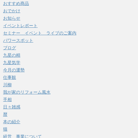
おすすめ商品
おでかけ
お知らせ
イベントレポート
セミナー イベント ライブのご案内
パワースポット
ブログ
九星の精
九星気学
今月の運勢
仕事観
川柳
我が家のリフォーム風水
手相
日々雑感
暦
本の紹介
猫
経営 事業について