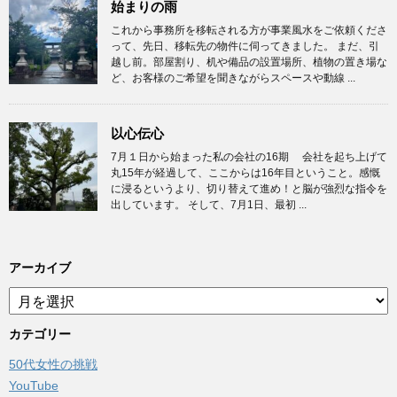
始まりの雨
これから事務所を移転される方が事業風水をご依頼くださ
って、先日、移転先の物件に伺ってきました。 まだ、引
越し前。部屋割り、机や備品の設置場所、植物の置き場な
ど、お客様のご希望を聞きながらスペースや動線 ...
以心伝心
7月１日から始まった私の会社の16期 会社を起ち上げて
丸15年が経過して、ここからは16年目ということ。感慨
に浸るというより、切り替えて進め！と脳が強烈な指令を
出しています。 そして、7月1日、最初 ...
アーカイブ
ア
ー
カ
カテゴリー
イ
50代女性の挑戦
ブ
YouTube