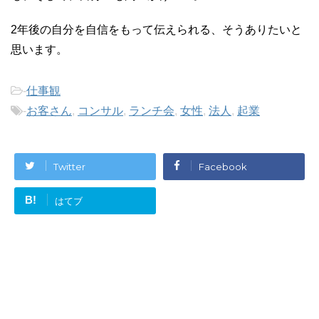
2年後の自分を自信をもって伝えられる、そうありたいと
思います。
-
仕事観
-
お客さん
,
コンサル
,
ランチ会
,
女性
,
法人
,
起業
Twitter
Facebook
B!
はてブ