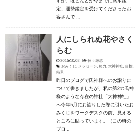
すが、ほとんどが今までに風水鑑
定、運勢鑑定を受けてくださったお
客さんで ...
人にしられぬ花やさく
らむ
2015/10/02
-
日々雑感
おみくじ
,
メッセージ
,
努力
,
大神神社
,
目標
,
結果
昨日のブログで氏神様へのお詣りに
ついて書きましたが、私の第2の氏神
様のような存在の神社「大神神社」
へ今年5月にお詣りした際に引いたお
みくじをワークデスクの前、見える
ところに貼っています。（この時の
ブロ ...