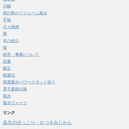
川柳
我が家のリフォーム風水
手相
日々雑感
暦
本の紹介
猫
経営 事業について
読書
鑑定
開運法
開運風水パワースポット巡り
電子書籍出版
風水
風水ウォーク
リンク
晶月のほっこり・おつきみじかん