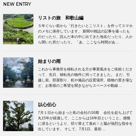
NEW ENTRY
リストの旅 和歌山編
５年ぐらい前から「行きたいとこリスト」を作ってスマホ
のメモに保存しています。 新聞や雑誌の記事を撮ったも
のだったり、読んだ本の中に出てきた地名だったり、人か
ら聞いた所だったり。 「あ、ここなら時間があ ...
始まりの雨
これから事務所を移転される方が事業風水をご依頼くださ
って、先日、移転先の物件に伺ってきました。 まだ、引
越し前。部屋割り、机や備品の設置場所、植物の置き場な
ど、お客様のご希望を聞きながらスペースや動線 ...
以心伝心
7月１日から始まった私の会社の16期 会社を起ち上げて
丸15年が経過して、ここからは16年目ということ。感慨
に浸るというより、切り替えて進め！と脳が強烈な指令を
出しています。 そして、7月1日、最初 ...