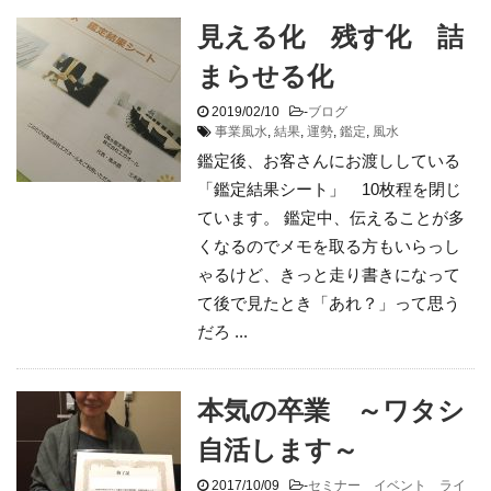
見える化 残す化 詰
まらせる化
2019/02/10
-
ブログ
事業風水
,
結果
,
運勢
,
鑑定
,
風水
鑑定後、お客さんにお渡ししている
「鑑定結果シート」 10枚程を閉じ
ています。 鑑定中、伝えることが多
くなるのでメモを取る方もいらっし
ゃるけど、きっと走り書きになって
て後で見たとき「あれ？」って思う
だろ ...
本気の卒業 ～ワタシ
自活します～
2017/10/09
-
セミナー イベント ライ