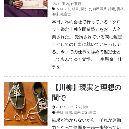
ブのご案内
,
仕事観
タロット
,
結果
,
腰かけ
,
自己満足
,
認定
,
資格
,
趣味
,
鑑定士
本日、私の会社で行っている「タロ
ット鑑定士独立開業塾」をお一人卒
業された。 受講されている間に鑑定
士としての仕事に就いていらっしゃ
る。今までの仕事を辞めて鑑定士と
して歩んでゆく覚悟。 一生懸命、仕
事を ...
【川柳】現実と理想の
間で
2016/03/25
-
川柳
手段
,
目標
,
結果
,
試行錯誤
結果がわからないから、それが原動
力となって斜面を一歩一歩登ってい