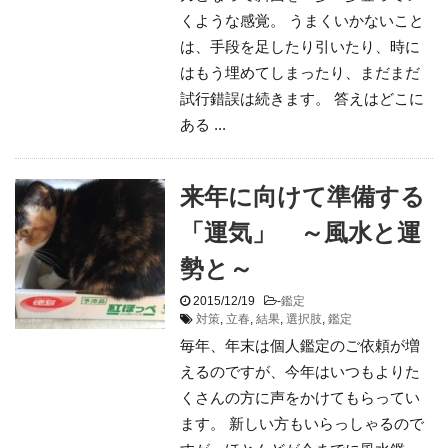
くような感覚。 うまくいかないこと
は、手段を足したり引いたり、時に
はもう埋めてしまったり、まだまだ
試行錯誤は続きます。 答えはどこに
ある ...
来年に向けて準備する
「運気」 ～風水と運
勢と～
2015/12/19
-
鑑定
対策
,
立春
,
結果
,
選択肢
,
鑑定
毎年、年末は個人鑑定のご依頼が増
えるのですが、今年はいつもよりた
くさんの方に声をかけてもらってい
ます。 新しい方もいらっしゃるので