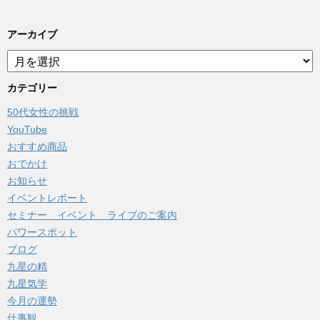
アーカイブ
ア
ー
カ
カテゴリー
イ
50代女性の挑戦
ブ
YouTube
おすすめ商品
おでかけ
お知らせ
イベントレポート
セミナー イベント ライブのご案内
パワースポット
ブログ
九星の精
九星気学
今月の運勢
仕事観