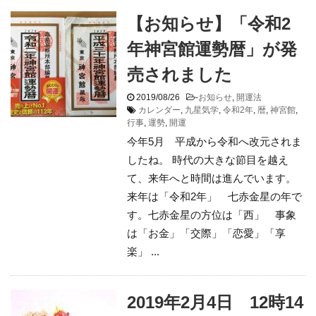
【お知らせ】「令和2
年神宮館運勢暦」が発
売されました
2019/08/26
-
お知らせ
,
開運法
カレンダー
,
九星気学
,
令和2年
,
暦
,
神宮館
,
行事
,
運勢
,
開運
今年5月 平成から令和へ改元されま
したね。 時代の大きな節目を越え
て、来年へと時間は進んでいます。
来年は「令和2年」 七赤金星の年で
す。七赤金星の方位は「西」 事象
は「お金」「交際」「恋愛」「享
楽」 ...
2019年2月4日 12時14