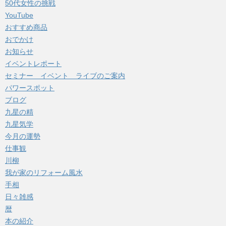
50代女性の挑戦
ブ
YouTube
おすすめ商品
おでかけ
お知らせ
イベントレポート
セミナー イベント ライブのご案内
パワースポット
ブログ
九星の精
九星気学
今月の運勢
仕事観
川柳
我が家のリフォーム風水
手相
日々雑感
暦
本の紹介