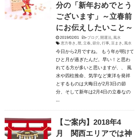
分の「新年おめでとう
ございます」～立春前
にお伝えしたいこと～
2019/02/01
-
ブログ
,
開運法
,
風水
恵方巻き
,
暦
,
立春
,
節分
,
行事
,
豆まき
,
風水
今日から2月ですね。 もう年が明けて
ひと月が過ぎたんだ。早い！と思わ
れてる方が多いと思いますが、、 風
水や四柱推命、気学など東洋を発祥
とするものは大晦日が2月3日の節
分、そして新年は2月4日の立春なの
...
【ご案内】2018年4
月 関西エリアでは神