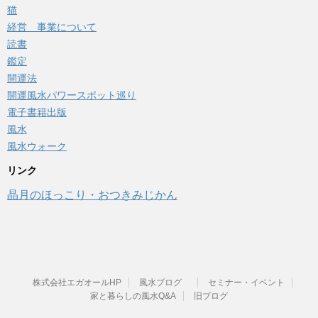
猫
経営 事業について
読書
鑑定
開運法
開運風水パワースポット巡り
電子書籍出版
風水
風水ウォーク
リンク
晶月のほっこり・おつきみじかん
株式会社エガオールHP
風水ブログ
セミナー・イベント
家と暮らしの風水Q&A
旧ブログ