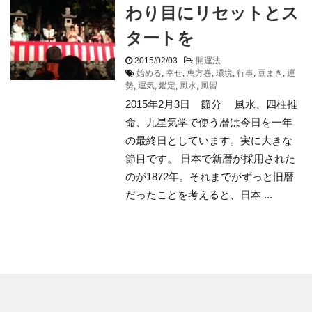
わり目にリセットとス
タートを
2015/02/03
-
開運法
始める
,
幸せ
,
恵方巻
,
環境
,
行事
,
豆まき
,
運
勢
,
運気
,
鑑定
,
風水
,
風習
2015年2月3日 節分 風水、四柱推
命、九星気学で使う暦は今日を一年
の最終日としています。実に大きな
節目です。 日本で新暦が採用された
のが1872年。それまでがずっと旧暦
だったことを考えると、日本 ...