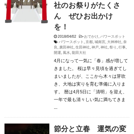
社のお祭りがたくさ
ん ぜひお出かけ
を！
2018/04/02
-
おでかけ
,
パワースポット
パワースポット
,
京都
,
城南宮
,
大神神社
,
奈
良
,
廣田神社
,
生田神社
,
神戸
,
神社
,
祭り
,
行事
,
開運
,
風水
,
龍田大社
4月になって一気に「春」感が増して
きました。 桜は早々見頃を過ぎてし
まいましたが、ここから木々は芽吹
き、大地は実りを育む準備に入りま
す。 暦は4月5日に「清明」を迎え、
一年で最も清々しい気に満ちてきま
...
節分と立春 運気の変