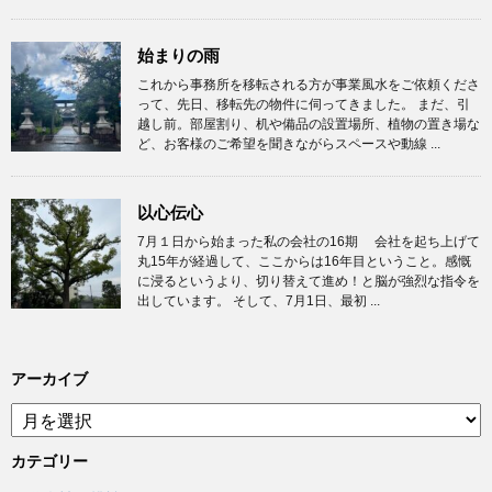
始まりの雨
これから事務所を移転される方が事業風水をご依頼くださ
って、先日、移転先の物件に伺ってきました。 まだ、引
越し前。部屋割り、机や備品の設置場所、植物の置き場な
ど、お客様のご希望を聞きながらスペースや動線 ...
以心伝心
7月１日から始まった私の会社の16期 会社を起ち上げて
丸15年が経過して、ここからは16年目ということ。感慨
に浸るというより、切り替えて進め！と脳が強烈な指令を
出しています。 そして、7月1日、最初 ...
アーカイブ
ア
ー
カ
カテゴリー
イ