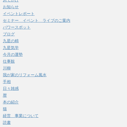
おでかけ
お知らせ
イベントレポート
セミナー イベント ライブのご案内
パワースポット
ブログ
九星の精
九星気学
今月の運勢
仕事観
川柳
我が家のリフォーム風水
手相
日々雑感
暦
本の紹介
猫
経営 事業について
読書