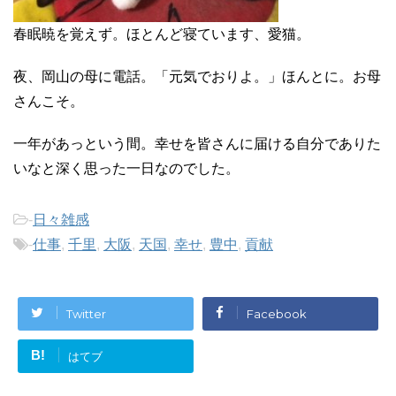
春眠暁を覚えず。ほとんど寝ています、愛猫。
夜、岡山の母に電話。「元気でおりよ。」ほんとに。お母
さんこそ。
一年があっという間。幸せを皆さんに届ける自分でありた
いなと深く思った一日なのでした。
-
日々雑感
-
仕事
,
千里
,
大阪
,
天国
,
幸せ
,
豊中
,
貢献
Twitter
Facebook
B!
はてブ