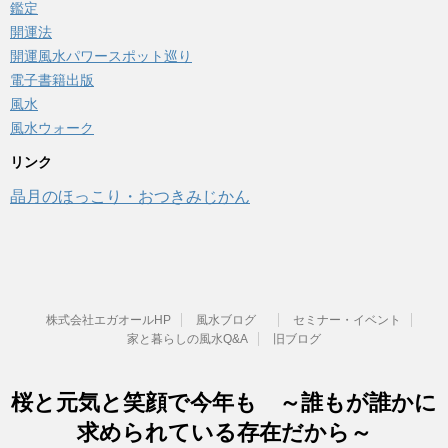
鑑定
開運法
開運風水パワースポット巡り
電子書籍出版
風水
風水ウォーク
リンク
晶月のほっこり・おつきみじかん
株式会社エガオールHP
風水ブログ
セミナー・イベント
家と暮らしの風水Q&A
旧ブログ
桜と元気と笑顔で今年も ～誰もが誰かに
求められている存在だから～