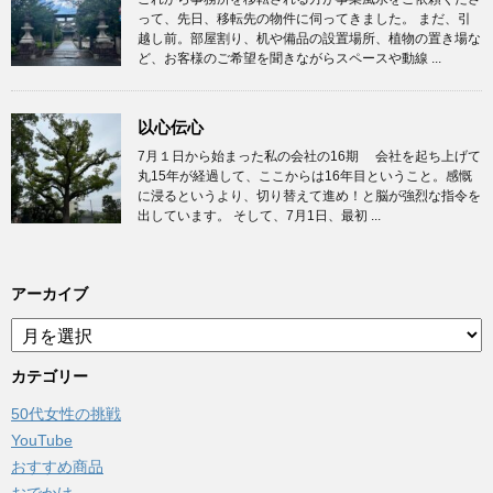
って、先日、移転先の物件に伺ってきました。 まだ、引
越し前。部屋割り、机や備品の設置場所、植物の置き場な
ど、お客様のご希望を聞きながらスペースや動線 ...
以心伝心
7月１日から始まった私の会社の16期 会社を起ち上げて
丸15年が経過して、ここからは16年目ということ。感慨
に浸るというより、切り替えて進め！と脳が強烈な指令を
出しています。 そして、7月1日、最初 ...
アーカイブ
ア
ー
カ
カテゴリー
イ
50代女性の挑戦
ブ
YouTube
おすすめ商品