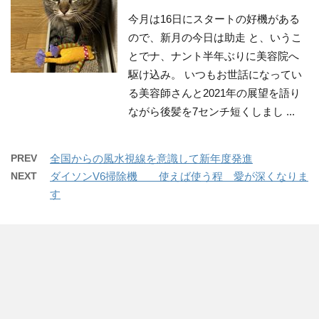
今月は16日にスタートの好機がある
ので、新月の今日は助走 と、いうこ
とでナ、ナント半年ぶりに美容院へ
駆け込み。 いつもお世話になってい
る美容師さんと2021年の展望を語り
ながら後髪を7センチ短くしまし ...
PREV
全国からの風水視線を意識して新年度発進
NEXT
ダイソンV6掃除機 使えば使う程 愛が深くなりま
す