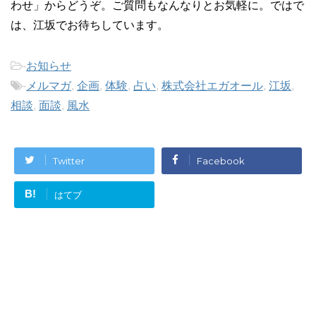
わせ」からどうぞ。ご質問もなんなりとお気軽に。ではで
は、江坂でお待ちしています。
-
お知らせ
-
メルマガ
,
企画
,
体験
,
占い
,
株式会社エガオール
,
江坂
,
相談
,
面談
,
風水
Twitter
Facebook
B!
はてブ