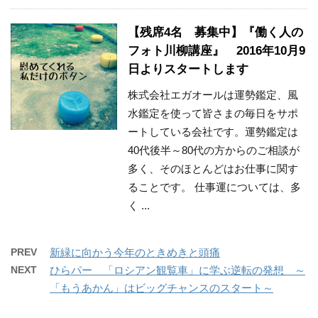
【残席4名 募集中】『働く人の
フォト川柳講座』 2016年10月9
日よりスタートします
株式会社エガオールは運勢鑑定、風
水鑑定を使って皆さまの毎日をサポ
ートしている会社です。運勢鑑定は
40代後半～80代の方からのご相談が
多く、そのほとんどはお仕事に関す
ることです。 仕事運については、多
く ...
PREV
新緑に向かう今年のときめきと頭痛
NEXT
ひらパー 「ロシアン観覧車」に学ぶ逆転の発想 ～
「もうあかん」はビッグチャンスのスタート～