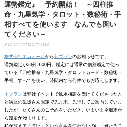
運勢鑑定』 予約開始！ ～四柱推
命・九星気学・タロット・数秘術・手
相すべてを使います なんでも聞い
てください～
2016/04/07
2017/01/20
株式会社エガオール
から
新プラン
のお知らせです。
運勢鑑定が30分1000円。鑑定には通常の個別鑑定で使っ
ている「四柱推命・九星気学・タロットカード・数秘術・
手相」すべてを使い、時間内なら何件でもお応えします。
本プラン
は弊社イベントで風水相談を受けてくださった方
と講座の生徒さん限定で先月末、先行してご案内していま
したが、たくさんのご予約をいただき、いよいよ今週末か
ら鑑定が始まります。
私が敢えて「占い」という言葉を使わないのは「当たるこ