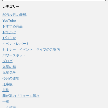
ー
カ
カテゴリー
イ
50代女性の挑戦
ブ
YouTube
おすすめ商品
おでかけ
お知らせ
イベントレポート
セミナー イベント ライブのご案内
パワースポット
ブログ
九星の精
九星気学
今月の運勢
仕事観
川柳
我が家のリフォーム風水
手相
日々雑感