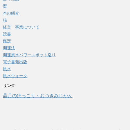
暦
本の紹介
猫
経営 事業について
読書
鑑定
開運法
開運風水パワースポット巡り
電子書籍出版
風水
風水ウォーク
リンク
晶月のほっこり・おつきみじかん