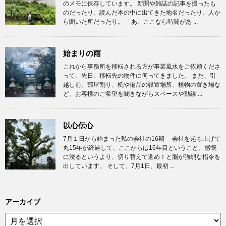
のメモに保存しています。 新聞や雑誌の記事を撮ったも
のだったり、読んだ本の中に出てきた地名だったり、人か
ら聞いた所だったり。 「あ、ここなら時間があ ...
始まりの雨
これから事務所を移転される方が事業風水をご依頼くださ
って、先日、移転先の物件に伺ってきました。 まだ、引
越し前。部屋割り、机や備品の設置場所、植物の置き場な
ど、お客様のご希望を聞きながらスペースや動線 ...
以心伝心
7月１日から始まった私の会社の16期 会社を起ち上げて
丸15年が経過して、ここからは16年目ということ。感慨
に浸るというより、切り替えて進め！と脳が強烈な指令を
出しています。 そして、7月1日、最初 ...
アーカイブ
ア