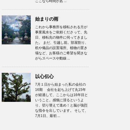
ここなら時間があ ...
始まりの雨
これから事務所を移転される方が
事業風水をご依頼くださって、先
日、移転先の物件に伺ってきまし
た。 まだ、引越し前。部屋割り、
机や備品の設置場所、植物の置き
場など、お客様のご希望を聞きな
がらスペースや動線 ...
以心伝心
7月１日から始まった私の会社の
16期 会社を起ち上げて丸15年
が経過して、ここからは16年目と
いうこと。感慨に浸るというよ
り、切り替えて進め！と脳が強烈
な指令を出しています。 そして、
7月1日、最初 ...