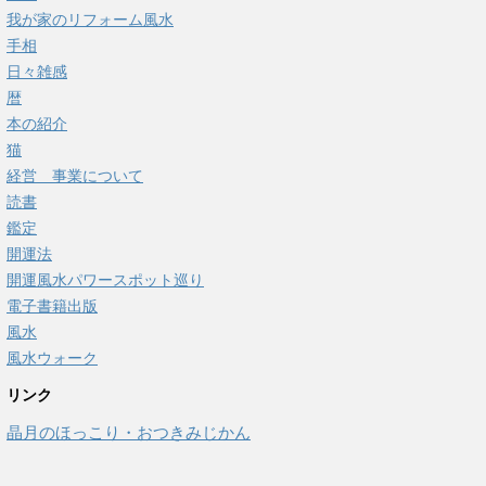
我が家のリフォーム風水
手相
日々雑感
暦
本の紹介
猫
経営 事業について
読書
鑑定
開運法
開運風水パワースポット巡り
電子書籍出版
風水
風水ウォーク
リンク
晶月のほっこり・おつきみじかん