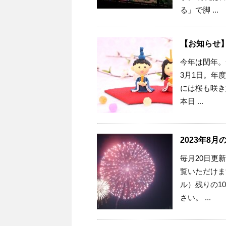
る」で脚 ...
【お知らせ】
今年は閏年。
3月1日。年
には桜も咲き
本日 ...
2023年8
毎月20日更
覧いただけま
ル）残りの1
さい。 ...