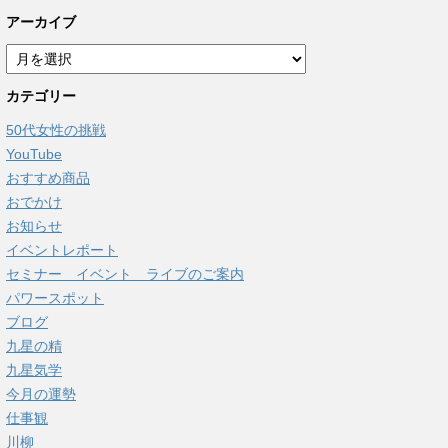
アーカイブ
ア
ー
カテゴリー
カ
イ
50代女性の挑戦
ブ
YouTube
おすすめ商品
おでかけ
お知らせ
イベントレポート
セミナー イベント ライブのご案内
パワースポット
ブログ
九星の精
九星気学
今月の運勢
仕事観
川柳