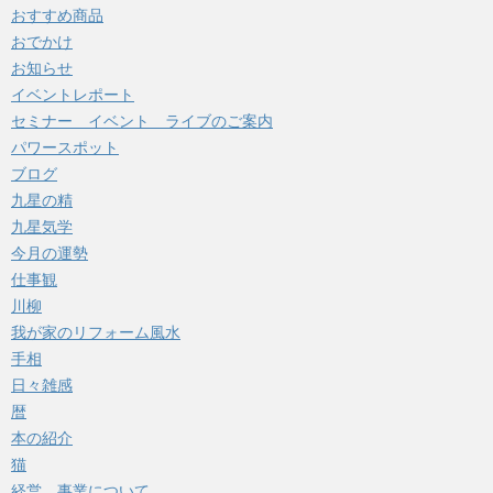
おすすめ商品
おでかけ
お知らせ
イベントレポート
セミナー イベント ライブのご案内
パワースポット
ブログ
九星の精
九星気学
今月の運勢
仕事観
川柳
我が家のリフォーム風水
手相
日々雑感
暦
本の紹介
猫
経営 事業について