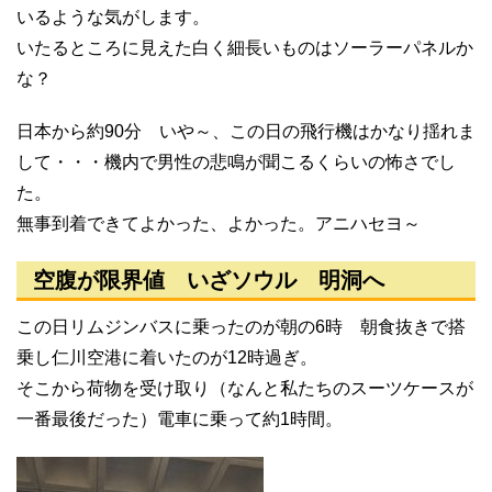
いるような気がします。
いたるところに見えた白く細長いものはソーラーパネルか
な？
日本から約90分 いや～、この日の飛行機はかなり揺れま
して・・・機内で男性の悲鳴が聞こるくらいの怖さでし
た。
無事到着できてよかった、よかった。アニハセヨ～
空腹が限界値 いざソウル 明洞へ
この日リムジンバスに乗ったのが朝の6時 朝食抜きで搭
乗し仁川空港に着いたのが12時過ぎ。
そこから荷物を受け取り（なんと私たちのスーツケースが
一番最後だった）電車に乗って約1時間。