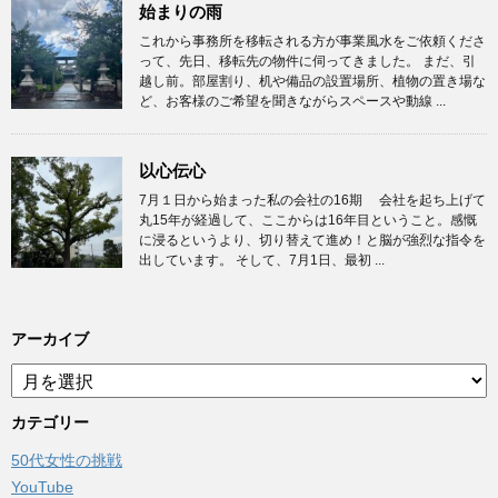
始まりの雨
これから事務所を移転される方が事業風水をご依頼くださ
って、先日、移転先の物件に伺ってきました。 まだ、引
越し前。部屋割り、机や備品の設置場所、植物の置き場な
ど、お客様のご希望を聞きながらスペースや動線 ...
以心伝心
7月１日から始まった私の会社の16期 会社を起ち上げて
丸15年が経過して、ここからは16年目ということ。感慨
に浸るというより、切り替えて進め！と脳が強烈な指令を
出しています。 そして、7月1日、最初 ...
アーカイブ
ア
ー
カ
カテゴリー
イ
50代女性の挑戦
ブ
YouTube