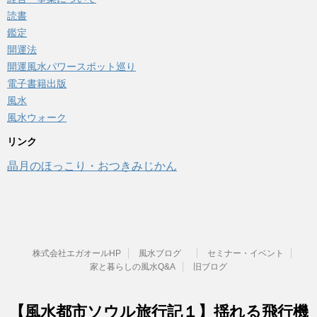
読書
鑑定
開運法
開運風水パワースポット巡り
電子書籍出版
風水
風水ウォーク
リンク
晶月のほっこり・おつきみじかん
株式会社エガオールHP
風水ブログ
セミナー・イベント
家と暮らしの風水Q&A
旧ブログ
【風水都市ソウル旅行記１】揺れる飛行機