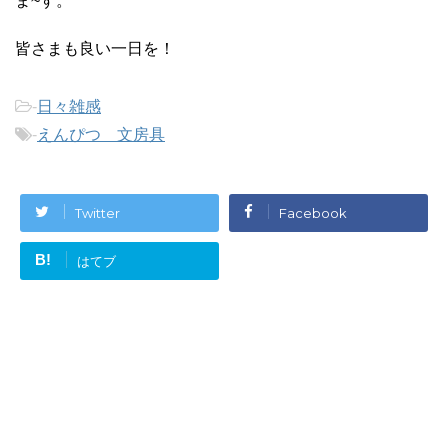
ま~す。
皆さまも良い一日を！
-
日々雑感
-
えんぴつ 文房具
Twitter
Facebook
B!
はてブ