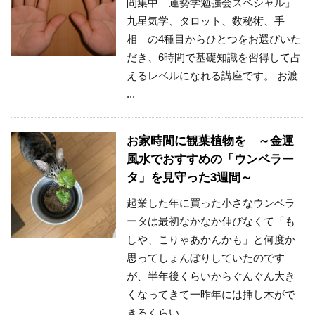
間集中 運勢学勉強会スペシャル」
九星気学、タロット、数秘術、手
相 の4種目からひとつをお選びいた
だき、6時間で基礎知識を習得して占
えるレベルになれる講座です。 お渡
...
お家時間に観葉植物を ～金運
風水でおすすめの「ウンベラー
タ」を見守った3週間～
起業した年に買った小さなウンベラ
ータは最初なかなか伸びなくて「も
しや、こりゃあかんかも」と何度か
思ってしょんぼりしていたのです
が、半年後くらいからぐんぐん大き
くなってきて一昨年には挿し木がで
きるくらい ...