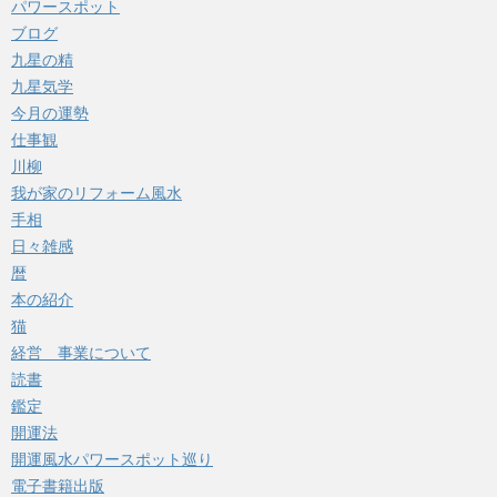
パワースポット
ブログ
九星の精
九星気学
今月の運勢
仕事観
川柳
我が家のリフォーム風水
手相
日々雑感
暦
本の紹介
猫
経営 事業について
読書
鑑定
開運法
開運風水パワースポット巡り
電子書籍出版