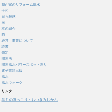
我が家のリフォーム風水
手相
日々雑感
暦
本の紹介
猫
経営 事業について
読書
鑑定
開運法
開運風水パワースポット巡り
電子書籍出版
風水
風水ウォーク
リンク
晶月のほっこり・おつきみじかん