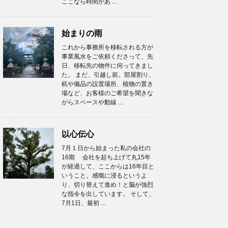
ここなら時間があ ...
始まりの雨
これから事務所を移転される方が
事業風水をご依頼くださって、先
日、移転先の物件に伺ってきまし
た。 まだ、引越し前。部屋割り、
机や備品の設置場所、植物の置き
場など、お客様のご希望を聞きな
がらスペースや動線 ...
以心伝心
7月１日から始まった私の会社の
16期 会社を起ち上げて丸15年
が経過して、ここからは16年目と
いうこと。感慨に浸るというよ
り、切り替えて進め！と脳が強烈
な指令を出しています。 そして、
7月1日、最初 ...