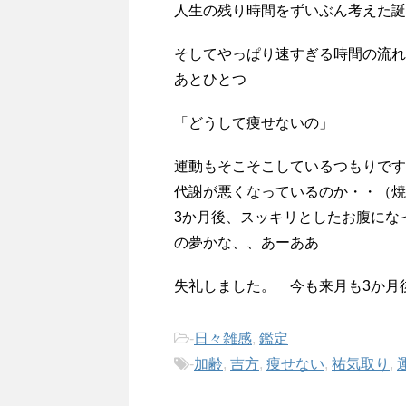
人生の残り時間をずいぶん考えた誕
そしてやっぱり速すぎる時間の流れ
あとひとつ
「どうして痩せないの」
運動もそこそこしているつもりです
代謝が悪くなっているのか・・（
3か月後、スッキリとしたお腹にな
の夢かな、、あーああ
失礼しました。 今も来月も3か月
-
日々雑感
,
鑑定
-
加齢
,
吉方
,
痩せない
,
祐気取り
,