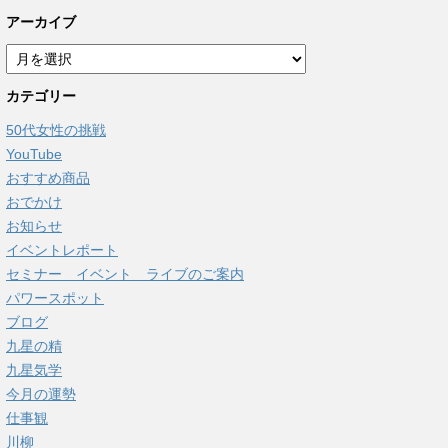
アーカイブ
ア
ー
カテゴリー
カ
イ
50代女性の挑戦
ブ
YouTube
おすすめ商品
おでかけ
お知らせ
イベントレポート
セミナー イベント ライブのご案内
パワースポット
ブログ
九星の精
九星気学
今月の運勢
仕事観
川柳