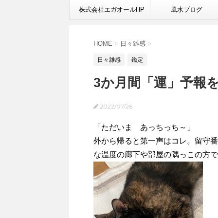
株式会社エガオールHP
風水ブログ
HOME
>
日々雑感
>
日々雑感
鑑定
3か月間「運」予報
2022/07/26
「ただいま あっちっち～」
外から帰ると第一声はコレ。留守番
な温度の廊下や部屋の隅っこの方で