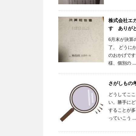
株式会社エ
す ありが
6月末が決算
了。 どうに
のおかげです
様、個別の ...
さがしも
どうしてここ
い。勝手にど
することが多
っていこう ...