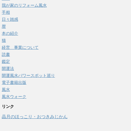
我が家のリフォーム風水
手相
日々雑感
暦
本の紹介
猫
経営 事業について
読書
鑑定
開運法
開運風水パワースポット巡り
電子書籍出版
風水
風水ウォーク
リンク
晶月のほっこり・おつきみじかん