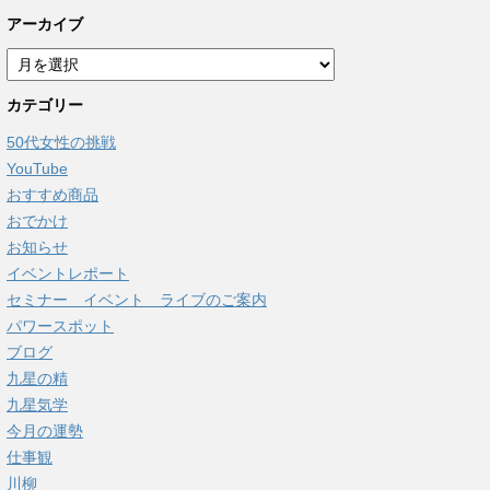
アーカイブ
ア
ー
カテゴリー
カ
イ
50代女性の挑戦
ブ
YouTube
おすすめ商品
おでかけ
お知らせ
イベントレポート
セミナー イベント ライブのご案内
パワースポット
ブログ
九星の精
九星気学
今月の運勢
仕事観
川柳