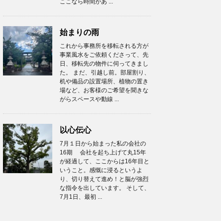
ここなら時間があ ...
始まりの雨
これから事務所を移転される方が
事業風水をご依頼くださって、先
日、移転先の物件に伺ってきまし
た。 まだ、引越し前。部屋割り、
机や備品の設置場所、植物の置き
場など、お客様のご希望を聞きな
がらスペースや動線 ...
以心伝心
7月１日から始まった私の会社の
16期 会社を起ち上げて丸15年
が経過して、ここからは16年目と
いうこと。感慨に浸るというよ
り、切り替えて進め！と脳が強烈
な指令を出しています。 そして、
7月1日、最初 ...