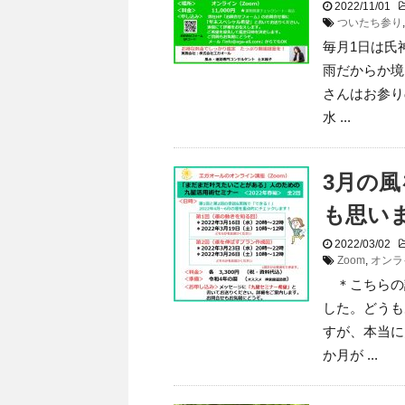
2022/11/01
ついたち参り
毎月1日は氏
雨だからか境
さんはお参り
水 ...
3月の
も思い
2022/03/02
Zoom
,
オンラ
＊こちらの
した。どうも
すが、本当に
か月が ...