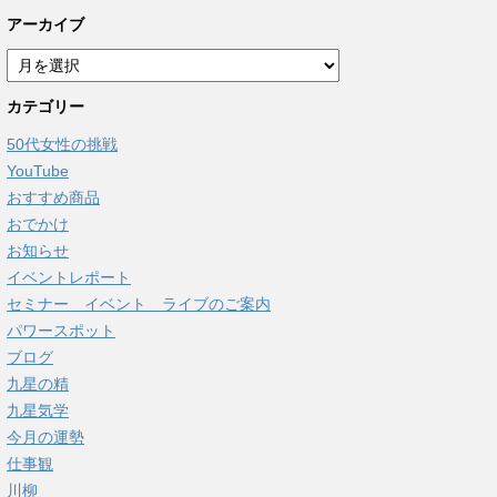
アーカイブ
ア
ー
カテゴリー
カ
イ
50代女性の挑戦
ブ
YouTube
おすすめ商品
おでかけ
お知らせ
イベントレポート
セミナー イベント ライブのご案内
パワースポット
ブログ
九星の精
九星気学
今月の運勢
仕事観
川柳