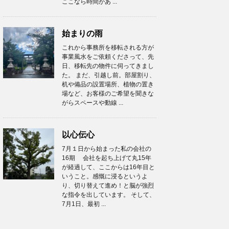
ここなら時間があ ...
始まりの雨
これから事務所を移転される方が
事業風水をご依頼くださって、先
日、移転先の物件に伺ってきまし
た。 まだ、引越し前。部屋割り、
机や備品の設置場所、植物の置き
場など、お客様のご希望を聞きな
がらスペースや動線 ...
以心伝心
7月１日から始まった私の会社の
16期 会社を起ち上げて丸15年
が経過して、ここからは16年目と
いうこと。感慨に浸るというよ
り、切り替えて進め！と脳が強烈
な指令を出しています。 そして、
7月1日、最初 ...