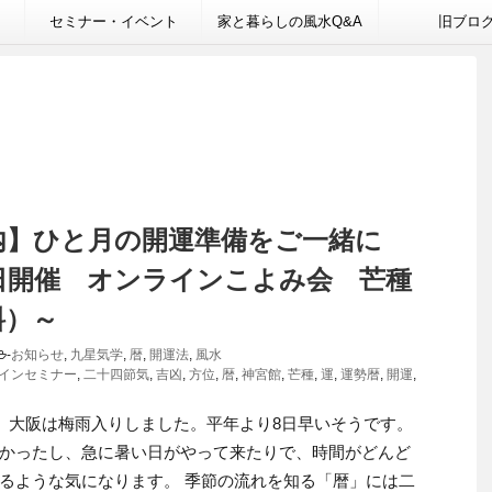
セミナー・イベント
家と暮らしの風水Q&A
旧ブロ
内】ひと月の開運準備をご一緒に
6日開催 オンラインこよみ会 芒種
料）～
-
お知らせ
,
九星気学
,
暦
,
開運法
,
風水
インセミナー
,
二十四節気
,
吉凶
,
方位
,
暦
,
神宮館
,
芒種
,
運
,
運勢暦
,
開運
,
日 大阪は梅雨入りしました。平年より8日早いそうです。
かったし、急に暑い日がやって来たりで、時間がどんど
るような気になります。 季節の流れを知る「暦」には二