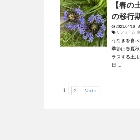
【春の
の移行
2021/04/16
リフォーム
,
うなぎを食べ
季節は春夏秋
ラスする土用
日 ...
1
2
Next »