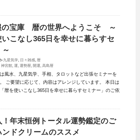
報の宝庫 暦の世界へようこそ ～
使いこなし365日を幸せに暮らすセ
」～
-
九星気学
,
日々雑感
,
暦
,
神宮館
,
運
,
運勢暦
,
開運
,
高島暦
は風水、九星気学、手相、タロットなど出張セミナーを
。 ご要望に応じて、内容はアレンジしています。 本日は
「暦を使いこなし365日を幸せに暮らすセミナー」のご依
突入！年末恒例トータル運勢鑑定のご
ハンドクリームのススメ