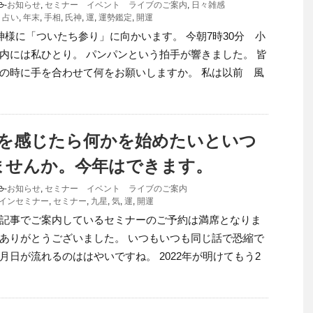
-
お知らせ
,
セミナー イベント ライブのご案内
,
日々雑感
,
占い
,
年末
,
手相
,
氏神
,
運
,
運勢鑑定
,
開運
神様に「ついたち参り」に向かいます。 今朝7時30分 小
内には私ひとり。 パンパンという拍手が響きました。 皆
の時に手を合わせて何をお願いしますか。 私は以前 風
風を感じたら何かを始めたいといつ
ませんか。今年はできます。
-
お知らせ
,
セミナー イベント ライブのご案内
インセミナー
,
セミナー
,
九星
,
気
,
運
,
開運
記事でご案内しているセミナーのご予約は満席となりま
ありがとうございました。 いつもいつも同じ話で恐縮で
月日が流れるのははやいですね。 2022年が明けてもう2