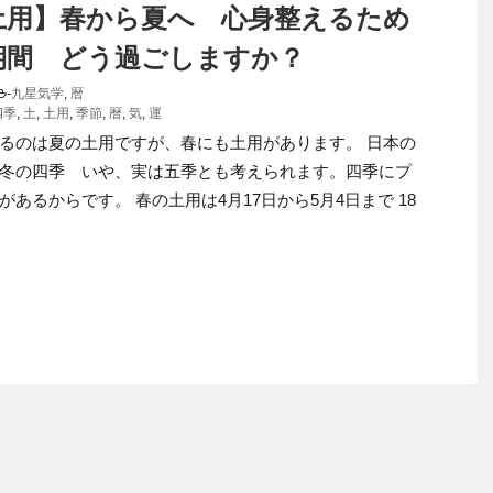
土用】春から夏へ 心身整えるため
期間 どう過ごしますか？
-
九星気学
,
暦
四季
,
土
,
土用
,
季節
,
暦
,
気
,
運
るのは夏の土用ですが、春にも土用があります。 日本の
冬の四季 いや、実は五季とも考えられます。四季にプ
があるからです。 春の土用は4月17日から5月4日まで 18