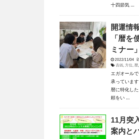
十四節気 ...
開運情
「暦を
ミナー
2022/11/04
吉凶
,
方位
,
暦
エガオールで
承っています
暦に特化した
頼をい ...
11月
案内と