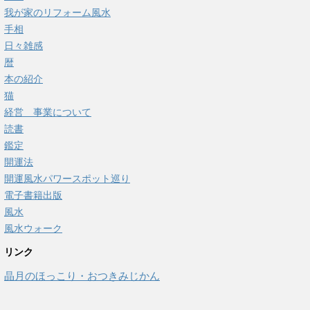
我が家のリフォーム風水
手相
日々雑感
暦
本の紹介
猫
経営 事業について
読書
鑑定
開運法
開運風水パワースポット巡り
電子書籍出版
風水
風水ウォーク
リンク
晶月のほっこり・おつきみじかん