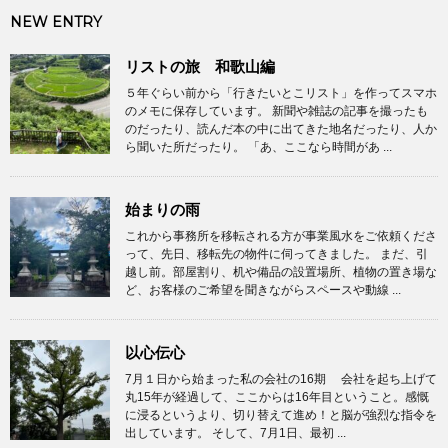
NEW ENTRY
リストの旅 和歌山編
５年ぐらい前から「行きたいとこリスト」を作ってスマホ
のメモに保存しています。 新聞や雑誌の記事を撮ったも
のだったり、読んだ本の中に出てきた地名だったり、人か
ら聞いた所だったり。 「あ、ここなら時間があ ...
始まりの雨
これから事務所を移転される方が事業風水をご依頼くださ
って、先日、移転先の物件に伺ってきました。 まだ、引
越し前。部屋割り、机や備品の設置場所、植物の置き場な
ど、お客様のご希望を聞きながらスペースや動線 ...
以心伝心
7月１日から始まった私の会社の16期 会社を起ち上げて
丸15年が経過して、ここからは16年目ということ。感慨
に浸るというより、切り替えて進め！と脳が強烈な指令を
出しています。 そして、7月1日、最初 ...