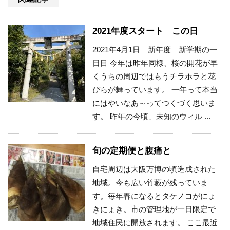
2021年度スタート この日
2021年4月1日 新年度 新学期の一
日目 今年は昨年同様、桜の開花が早
くうちの周辺ではもうチラホラと花
びらが舞っています。 一年って本当
にはやいなあ～ってつくづく思いま
す。 昨年の今頃、未知のウィル ...
旬の定期便と腹痛と
自宅周辺は大阪万博の頃造成された
地域。今も広い竹藪が残っていま
す。毎年春になるとタケノコがにょ
きにょき。市の管理地が一日限定で
地域住民に開放されます。 ここ最近