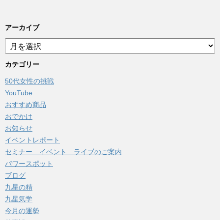
アーカイブ
ア
ー
カ
カテゴリー
イ
50代女性の挑戦
ブ
YouTube
おすすめ商品
おでかけ
お知らせ
イベントレポート
セミナー イベント ライブのご案内
パワースポット
ブログ
九星の精
九星気学
今月の運勢