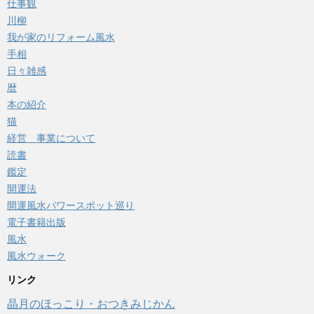
仕事観
川柳
我が家のリフォーム風水
手相
日々雑感
暦
本の紹介
猫
経営 事業について
読書
鑑定
開運法
開運風水パワースポット巡り
電子書籍出版
風水
風水ウォーク
リンク
晶月のほっこり・おつきみじかん