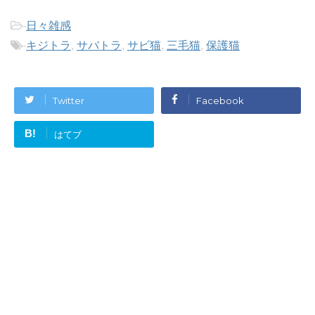
-
日々雑感
-
キジトラ
,
サバトラ
,
サビ猫
,
三毛猫
,
保護猫
Twitter
Facebook
B!
はてブ