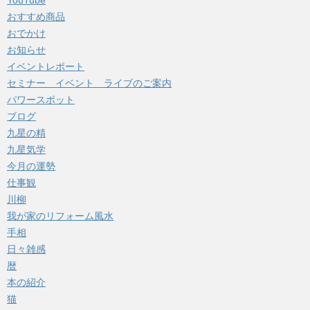
YouTube
おすすめ商品
おでかけ
お知らせ
イベントレポート
セミナー イベント ライブのご案内
パワースポット
ブログ
九星の精
九星気学
今月の運勢
仕事観
川柳
我が家のリフォーム風水
手相
日々雑感
暦
本の紹介
猫