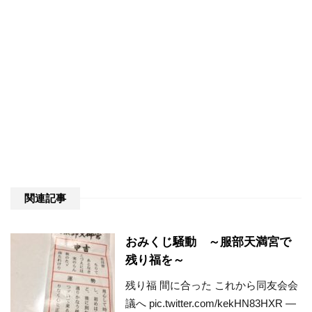
関連記事
おみくじ騒動 ～服部天満宮で
残り福を～
残り福 間に合った これから同友会会
議へ pic.twitter.com/kekHN83HXR —