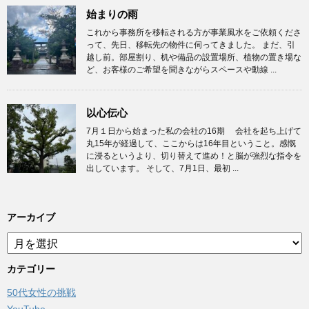
始まりの雨
これから事務所を移転される方が事業風水をご依頼くださ
って、先日、移転先の物件に伺ってきました。 まだ、引
越し前。部屋割り、机や備品の設置場所、植物の置き場な
ど、お客様のご希望を聞きながらスペースや動線 ...
以心伝心
7月１日から始まった私の会社の16期 会社を起ち上げて
丸15年が経過して、ここからは16年目ということ。感慨
に浸るというより、切り替えて進め！と脳が強烈な指令を
出しています。 そして、7月1日、最初 ...
アーカイブ
ア
ー
カ
カテゴリー
イ
50代女性の挑戦
ブ