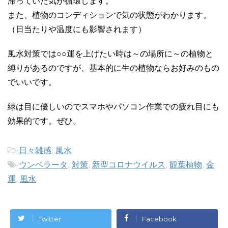
滞っていた気が循環します。
また、植物のコンディションで気の状態がわかります。
（日当たりや温度にも影響されます）
風水対策では○○運を上げたい時は～の場所に～の植物と
縛りがあるのですが、基本的に生の植物ならお好みのもの
でいいです。
緑は目に優しいのでスマホやパソコン作業での疲れ目にも
効果的です。ぜひ。
-
日々雑感
,
風水
-
ウンベラータ
,
対策
,
新型コロナウイルス
,
観葉植物
,
金
運
,
風水
Twitter
Facebook