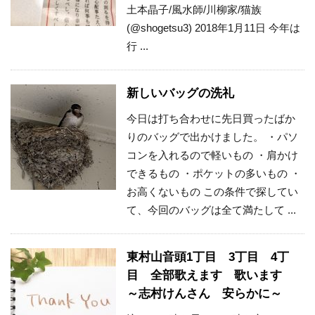
土本晶子/風水師/川柳家/猫族
(@shogetsu3) 2018年1月11日 今年は
行 ...
新しいバッグの洗礼
今日は打ち合わせに先日買ったばか
りのバッグで出かけました。 ・パソ
コンを入れるので軽いもの ・肩かけ
できるもの ・ポケットの多いもの ・
お高くないもの この条件で探してい
て、今回のバッグは全て満たして ...
東村山音頭1丁目 3丁目 4丁
目 全部歌えます 歌います
～志村けんさん 安らかに～