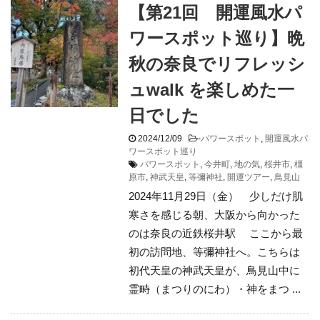
【第21回 開運風水パ
ワースポット巡り】晩
秋の奈良でリフレッシ
ュwalk を楽しめた一
日でした
2024/12/09
-
パワースポット
,
開運風水パ
ワースポット巡り
パワースポット
,
今井町
,
地の気
,
桜井市
,
橿
原市
,
神武天皇
,
等彌神社
,
開運ツアー
,
鳥見山
2024年11月29日（金） 少しだけ肌
寒さを感じる朝、大阪から向かった
のは奈良の近鉄桜井駅 ここから最
初の訪問地、等彌神社へ。こちらは
初代天皇の神武天皇が、鳥見山中に
霊畤（まつりのにわ）・神をまつ ...