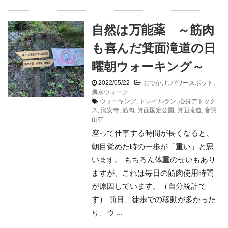
自然は万能薬 ～筋肉
も喜んだ箕面滝道の日
曜朝ウォーキング～
2022/05/22
-
おでかけ
,
パワースポット
,
風水ウォーク
ウォーキング
,
トレイルラン
,
心身デトック
ス
,
瀧安寺
,
筋肉
,
箕面国定公園
,
箕面滝道
,
音羽
山荘
座って仕事する時間が長くなると、
朝目覚めた時の一歩が「重い」と思
います。 もちろん体重のせいもあり
ますが、これは毎日の筋肉使用時間
が原因しています。（自分統計で
す） 前日、徒歩での移動が多かった
り、ウ ...