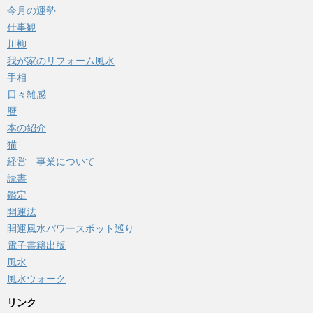
今月の運勢
仕事観
川柳
我が家のリフォーム風水
手相
日々雑感
暦
本の紹介
猫
経営 事業について
読書
鑑定
開運法
開運風水パワースポット巡り
電子書籍出版
風水
風水ウォーク
リンク