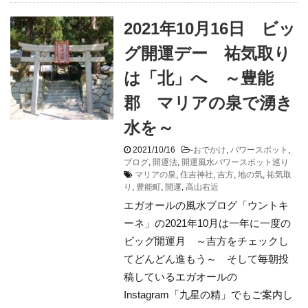
2021年10月16日 ビッ
グ開運デー 祐気取り
は「北」へ ～豊能
郡 マリアの泉で湧き
水を～
2021/10/16
-
おでかけ
,
パワースポット
,
ブログ
,
開運法
,
開運風水パワースポット巡り
マリアの泉
,
住吉神社
,
吉方
,
地の気
,
祐気取
り
,
豊能町
,
開運
,
高山右近
エガオールの風水ブログ「ウントキ
ーネ」の2021年10月は一年に一度の
ビッグ開運月 ～吉方をチェックし
てどんどん進もう～ そして毎朝投
稿しているエガオールの
Instagram「九星の精」でもご案内し