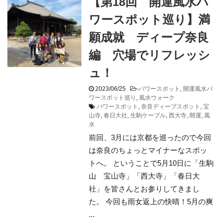
【第18回 開運風水パ
ワースポット巡り】満
願成就 ディープ奈良
編 穴場でリフレッシ
ュ！
2023/06/25
-
パワースポット
,
開運風水パ
ワースポット巡り
,
風水ウォーク
パワースポット
,
奈良ディープスポット
,
宝
山寺
,
春日大社
,
生駒ケーブル
,
西大寺
,
開運
,
風
水
前回、3月には京都を巡ったので今回
は奈良のちょっとマイナーなスポッ
トへ。 ということで5月10日に「生駒
山 宝山寺」「西大寺」「春日大
社」を皆さんとお参りしてきまし
た。 今回も雨女返上の快晴！5月の爽
...