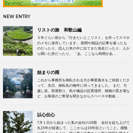
NEW ENTRY
リストの旅 和歌山編
５年ぐらい前から「行きたいとこリスト」を作ってスマホ
のメモに保存しています。 新聞や雑誌の記事を撮ったも
のだったり、読んだ本の中に出てきた地名だったり、人か
ら聞いた所だったり。 「あ、ここなら時間があ ...
始まりの雨
これから事務所を移転される方が事業風水をご依頼くださ
って、先日、移転先の物件に伺ってきました。 まだ、引
越し前。部屋割り、机や備品の設置場所、植物の置き場な
ど、お客様のご希望を聞きながらスペースや動線 ...
以心伝心
7月１日から始まった私の会社の16期 会社を起ち上げて
丸15年が経過して、ここからは16年目ということ。感慨