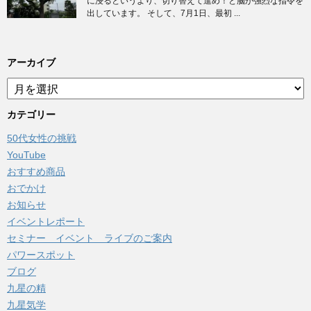
に浸るというより、切り替えて進め！と脳が強烈な指令を
出しています。 そして、7月1日、最初 ...
アーカイブ
ア
ー
カ
カテゴリー
イ
50代女性の挑戦
ブ
YouTube
おすすめ商品
おでかけ
お知らせ
イベントレポート
セミナー イベント ライブのご案内
パワースポット
ブログ
九星の精
九星気学