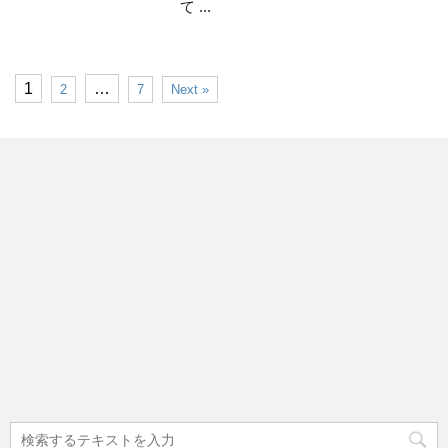
て ...
1
…
2
7
Next »