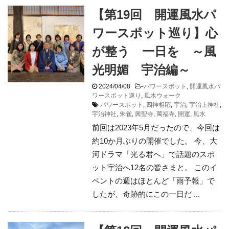
【第19回 開運風水パ
ワースポット巡り】心
が整う 一日を ～風
光明媚 宇治編～
2024/04/08
-
パワースポット
,
開運風水パ
ワースポット巡り
,
風水ウォーク
パワースポット
,
四神相応
,
宇治
,
宇治上神社
,
宇治神社
,
朱雀
,
興聖寺
,
萬福寺
,
開運
,
風水
前回は2023年5月だったので、今回は
約10か月ぶりの開催でした。 今、大
河ドラマ「光る君へ」で話題のスポ
ット宇治へ12名の皆さまと。 このイ
ベントの週はほとんど「雨予報」で
したが、奇跡的にこの一日だ ...